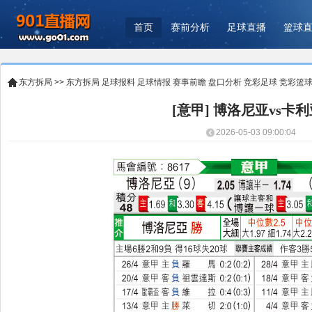
首页
赛前分析
足球直播
篮球
东方拆局
>>
东方拆局
足球报料
足球情报
赛事前瞻
盘口分析
竞彩足球
竞彩篮
[意甲] 博洛尼亚vs卡
2026-05-03 09:00:04