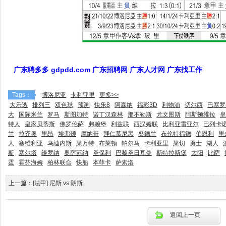
广东聘多多 gdpdd.com 广东招聘网 广东人才网 广东找工作
Tags：
博洛尼亚
卡利亚里
更多>>
大乐透
排列三
双色球
预测
快乐8
阿森纳
福彩3D
利物浦
切尔西
巴塞罗
大
国际米兰
罗马
斯图加特
诺丁汉森林
那不勒斯
尤文图斯
阿斯顿维拉
皇
特人
皇家贝蒂斯
佛罗伦萨
弗赖堡
利兹联
西汉姆联
比利亚雷亚尔
巴列卡
兰
拉齐奥
里昂
埃弗顿
摩纳哥
拜仁慕尼黑
桑德兰
布伦特福德
伯恩利
里
人
塞维利亚
乌迪内斯
莱万特
布莱顿
帕尔马
卡利亚里
莱切
勇士
湖人
斯
塞尔塔
维罗纳
奥萨苏纳
圣保利
巴黎圣日耳曼
斯特拉斯堡
太阳
比萨
霆
霍芬海姆
柏林联合
快船
本菲卡
萨索洛
上一篇：
[法甲] 尼斯 vs 朗斯
返回上一页