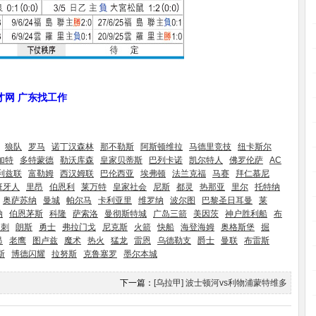
人才网 广东找工作
狼队
罗马
诺丁汉森林
那不勒斯
阿斯顿维拉
马德里竞技
纽卡斯尔
加特
多特蒙德
勒沃库森
皇家贝蒂斯
巴列卡诺
凯尔特人
佛罗伦萨
AC
利兹联
富勒姆
西汉姆联
巴伦西亚
埃弗顿
法兰克福
马赛
拜仁慕尼
班牙人
里昂
伯恩利
莱万特
皇家社会
尼斯
都灵
热那亚
里尔
托特纳
奥萨苏纳
曼城
帕尔马
卡利亚里
维罗纳
波尔图
巴黎圣日耳曼
莱
纳
伯恩茅斯
科隆
萨索洛
曼彻斯特城
广岛三箭
美因茨
神户胜利船
布
马刺
朗斯
勇士
弗拉门戈
尼克斯
火箭
快船
海登海姆
奥格斯堡
掘
昂
老鹰
图卢兹
魔术
热火
猛龙
雷恩
乌德勒支
爵士
曼联
布雷斯
斯
博德闪耀
拉努斯
克鲁塞罗
墨尔本城
下一篇：
[乌拉甲] 波士顿河vs利物浦蒙特维多