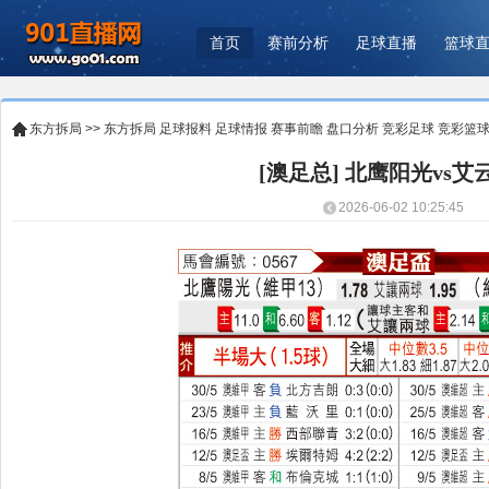
首页
赛前分析
足球直播
篮球
东方拆局
>>
东方拆局
足球报料
足球情报
赛事前瞻
盘口分析
竞彩足球
竞彩篮
[澳足总] 北鹰阳光vs艾
2026-06-02 10:25:45