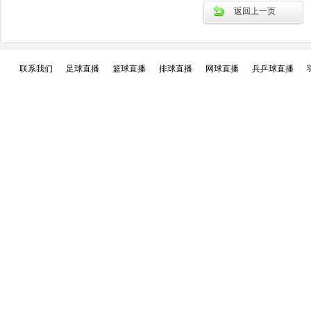
返回上一页
联系我们
|
足球直播
|
篮球直播
|
排球直播
|
网球直播
|
兵乒球直播
|