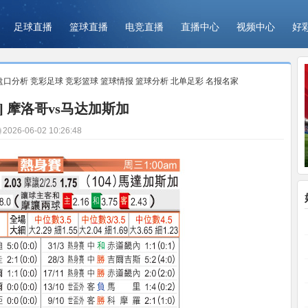
足球直播
篮球直播
电竞直播
直播中心
视频中心
好
盘口分析
竞彩足球
竞彩篮球
篮球情报
篮球分析
北单足彩
名报名家
] 摩洛哥vs马达加斯加
2026-06-02 10:26:48