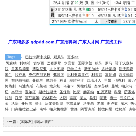
广东聘多多 gdpdd.com 广东招聘网 广东人才网 广东找工作
Tags：
巴拉卡斯中央队
飓风队
更多>>
阿森纳
利物浦
切尔西
巴塞罗那
水晶宫
国际米兰
狼队
罗马
诺丁汉森林
联
皇家马德里
博洛尼亚
尤文图斯
亚特兰大
斯图加特
多特蒙德
勒沃库森
米兰
拉齐奥
毕尔巴鄂竞技
弗赖堡
比利亚雷亚尔
利兹联
富勒姆
西汉姆联
黑
布伦特福德
桑德兰
摩纳哥
科莫
塞维利亚
西班牙人
里昂
伯恩利
莱万
姆热刺
乌迪内斯
布莱顿
埃尔切
马洛卡
阿拉维斯
奥萨苏纳
曼城
帕尔马
切
本菲卡
塞尔塔
斯特拉斯堡
圣保利
比萨
赫罗纳
伯恩茅斯
科隆
萨索洛
拉加
汉堡
霍芬海姆
柏林联合
太阳
雷霆
湖人
马刺
朗斯
勇士
弗拉门戈
金
活塞
开拓者
骑士
沃尔夫斯堡
克雷莫纳
洛里昂
老鹰
图卢兹
魔术
热
特
门兴格拉德巴赫
南特
帕尔梅拉斯
黄蜂
阿贾克斯
博德闪耀
拉努斯
克鲁
上一篇：
[国际友] 海地vs新西兰