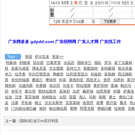
广东聘多多 gdpdd.com 广东招聘网 广东人才网 广东找工作
Tags：
韩国
萨尔瓦多
更多>>
阿森纳
利物浦
切尔西
巴塞罗那
水晶宫
国际米兰
狼队
罗马
诺丁汉森林
联
皇家马德里
博洛尼亚
尤文图斯
亚特兰大
斯图加特
多特蒙德
勒沃库森
米兰
拉齐奥
毕尔巴鄂竞技
弗赖堡
比利亚雷亚尔
利兹联
富勒姆
西汉姆联
黑
布伦特福德
桑德兰
摩纳哥
科莫
塞维利亚
西班牙人
里昂
伯恩利
莱万
姆热刺
乌迪内斯
布莱顿
埃尔切
马洛卡
阿拉维斯
奥萨苏纳
曼城
帕尔马
切
本菲卡
塞尔塔
斯特拉斯堡
圣保利
比萨
赫罗纳
伯恩茅斯
科隆
萨索洛
拉加
汉堡
霍芬海姆
柏林联合
太阳
雷霆
湖人
马刺
朗斯
勇士
弗拉门戈
金
活塞
开拓者
骑士
沃尔夫斯堡
克雷莫纳
洛里昂
老鹰
图卢兹
魔术
热
特
门兴格拉德巴赫
南特
帕尔梅拉斯
黄蜂
阿贾克斯
博德闪耀
拉努斯
克鲁
上一篇：
[国际友] 波兰vs尼日利亚