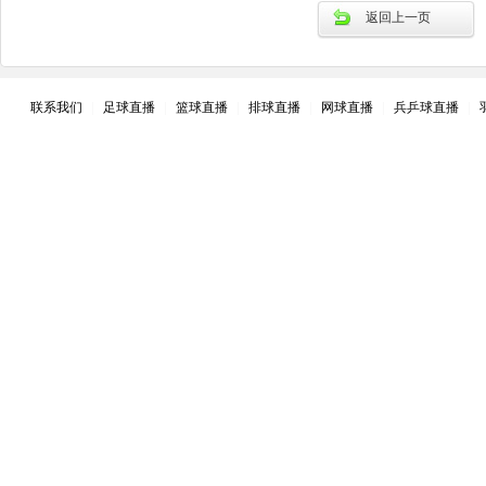
返回上一页
联系我们
|
足球直播
|
篮球直播
|
排球直播
|
网球直播
|
兵乒球直播
|