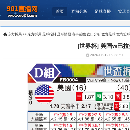
首页
赛前分析
足球直播
篮球
东方拆局
>>
东方拆局
足球报料
足球情报
赛事前瞻
盘口分析
竞彩足球
竞彩篮
[世界杯] 美国vs巴
2026-06-12 09:38:51