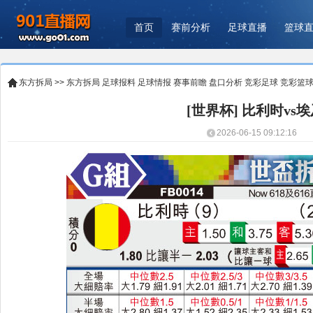
首页
赛前分析
足球直播
篮球
东方拆局
>>
东方拆局
足球报料
足球情报
赛事前瞻
盘口分析
竞彩足球
竞彩篮
[世界杯] 比利时vs
2026-06-15 09:12:16