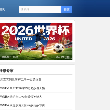
彩吧
搜索
好彩专家
周五竞彩世界杯二串一过关方案
WNBA 金州女武神vs明尼苏达天猫
WNBA 纽约自由vs华盛顿神秘人
WNBA 康涅狄克太阳vs多伦多节奏