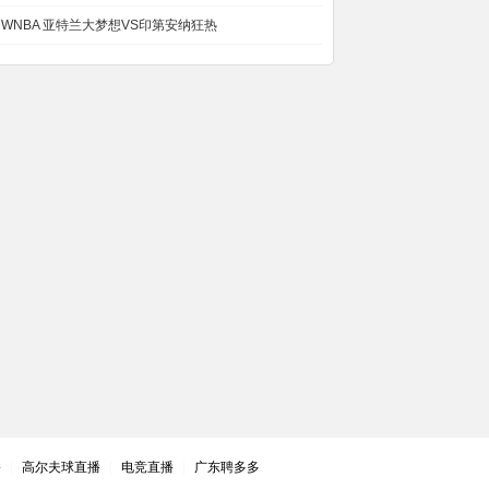
WNBA 亚特兰大梦想VS印第安纳狂热
播
|
高尔夫球直播
|
电竞直播
|
广东聘多多