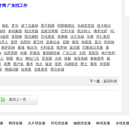
人才网 广东找工作
狼队
罗马
诺丁汉森林
那不勒斯
阿斯顿维拉
马德里竞技
纽卡斯尔
加特
多特蒙德
勒沃库森
皇家贝蒂斯
巴列卡诺
凯尔特人
佛罗伦萨
AC
利兹联
富勒姆
西汉姆联
巴伦西亚
埃弗顿
法兰克福
马赛
拜仁慕尼
班牙人
里昂
伯恩利
莱万特
皇家社会
尼斯
都灵
热那亚
里尔
托特纳
奥萨苏纳
曼城
帕尔马
卡利亚里
维罗纳
波尔图
巴黎圣日耳曼
莱
纳
伯恩茅斯
科隆
萨索洛
曼彻斯特城
广岛三箭
太阳
美因茨
神户胜利
湖人
朗斯
勇士
弗拉门戈
尼克斯
火箭
快船
海登海姆
奥格斯堡
掘
昂
老鹰
图卢兹
魔术
热火
猛龙
雷恩
乌德勒支
爵士
曼联
布雷斯
斯
博德闪耀
拉努斯
克鲁塞罗
墨尔本城
下一篇：
返回列表
返回上一页
播
|
网球直播
|
兵乒球直播
|
羽毛球直播
|
橄榄球直播
|
棒球直播
|
冰球直