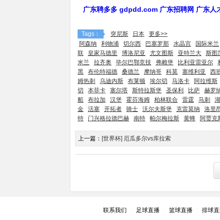
广东聘多多 gdpdd.com 广东招聘网 广东
Tags：
突尼斯
日本
更多>>
阿森纳
利物浦
切尔西
巴塞罗那
水晶宫
国际米兰
联
皇家马德里
博洛尼亚
尤文图斯
亚特兰大
斯图
米兰
拉齐奥
毕尔巴鄂竞技
弗赖堡
比利亚雷亚尔
黑
布伦特福德
桑德兰
摩纳哥
科莫
塞维利亚
西
姆热刺
乌迪内斯
布莱顿
埃尔切
马洛卡
阿拉维斯
切
本菲卡
塞尔塔
斯特拉斯堡
圣保利
比萨
赫罗
船
布拉加
汉堡
霍芬海姆
柏林联合
雷霆
马刺
金
活塞
开拓者
骑士
沃尔夫斯堡
克雷莫纳
洛里
特
门兴格拉德巴赫
南特
帕尔梅拉斯
黄蜂
阿贾克
上一篇：
[世界杯] 厄瓜多尔vs库拉索
联系我们
|
足球直播
|
篮球直播
|
排球直