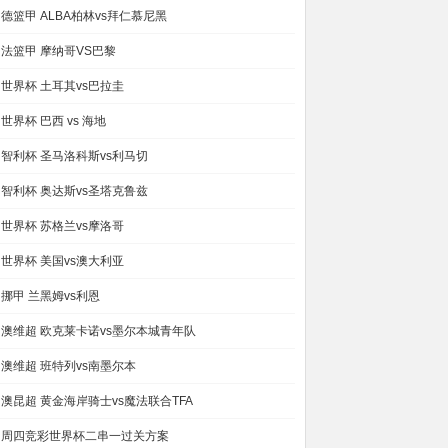
德篮甲 ALBA柏林vs拜仁慕尼黑
法篮甲 摩纳哥VS巴黎
世界杯 土耳其vs巴拉圭
世界杯 巴西 vs 海地
智利杯 圣马洛科斯vs利马切
智利杯 奥达斯vs圣塔克鲁兹
世界杯 苏格兰vs摩洛哥
世界杯 美国vs澳大利亚
挪甲 兰黑姆vs利恩
澳维超 欧克莱卡诺vs墨尔本城青年队
澳维超 班特列vs南墨尔本
澳昆超 黄金海岸骑士vs魔法联合TFA
周四竞彩世界杯二串一过关方案