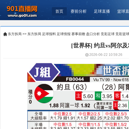
首页
赛前分析
足球直播
篮球
东方拆局
>>
东方拆局
足球报料
足球情报
赛事前瞻
盘口分析
竞彩足球
竞彩篮
[世界杯] 约旦vs阿尔
2026-06-22 10:59:26