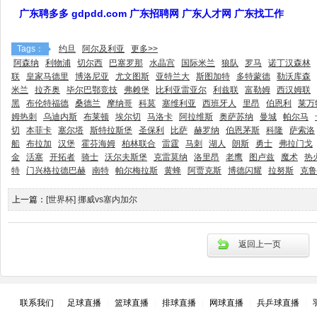
广东聘多多 gdpdd.com 广东招聘网 广东人才网 广东找工作
Tags：
约旦
阿尔及利亚
更多>>
阿森纳
利物浦
切尔西
巴塞罗那
水晶宫
国际米兰
狼队
罗马
诺丁汉森林
联
皇家马德里
博洛尼亚
尤文图斯
亚特兰大
斯图加特
多特蒙德
勒沃库森
米兰
拉齐奥
毕尔巴鄂竞技
弗赖堡
比利亚雷亚尔
利兹联
富勒姆
西汉姆联
黑
布伦特福德
桑德兰
摩纳哥
科莫
塞维利亚
西班牙人
里昂
伯恩利
莱万
姆热刺
乌迪内斯
布莱顿
埃尔切
马洛卡
阿拉维斯
奥萨苏纳
曼城
帕尔马
切
本菲卡
塞尔塔
斯特拉斯堡
圣保利
比萨
赫罗纳
伯恩茅斯
科隆
萨索洛
船
布拉加
汉堡
霍芬海姆
柏林联合
雷霆
马刺
湖人
朗斯
勇士
弗拉门戈
金
活塞
开拓者
骑士
沃尔夫斯堡
克雷莫纳
洛里昂
老鹰
图卢兹
魔术
热
特
门兴格拉德巴赫
南特
帕尔梅拉斯
黄蜂
阿贾克斯
博德闪耀
拉努斯
克鲁
上一篇：
[世界杯] 挪威vs塞内加尔
返回上一页
联系我们
|
足球直播
|
篮球直播
|
排球直播
|
网球直播
|
兵乒球直播
|