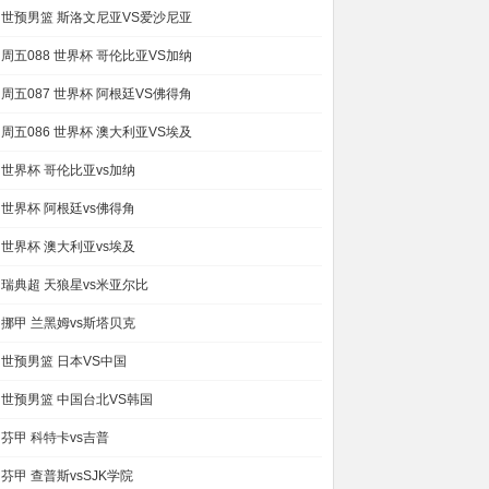
世预男篮 斯洛文尼亚VS爱沙尼亚
周五088 世界杯 哥伦比亚VS加纳
周五087 世界杯 阿根廷VS佛得角
周五086 世界杯 澳大利亚VS埃及
世界杯 哥伦比亚vs加纳
世界杯 阿根廷vs佛得角
世界杯 澳大利亚vs埃及
瑞典超 天狼星vs米亚尔比
挪甲 兰黑姆vs斯塔贝克
世预男篮 日本VS中国
世预男篮 中国台北VS韩国
芬甲 科特卡vs吉普
芬甲 查普斯vsSJK学院