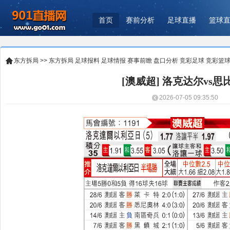
首页
赛前分析
足球直播
篮球
东方拆局
>>
东方拆局
足球报料
足球情报
赛事前瞻
盘口分析
竞彩足球
竞彩篮
[澳威超] 洛克达尔vs思
2026-07-05 09:35:50