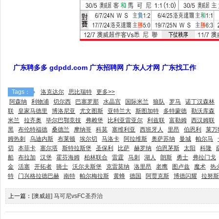
广东聘多多 gdpdd.com 广东招聘网 广东人才网 广东找工作
Tags：
洛克达尔
思比瑞特
更多>>
阿森纳
利物浦
切尔西
巴塞罗那
水晶宫
国际米兰
狼队
罗马
诺丁汉森林
联
皇家马德里
博洛尼亚
尤文图斯
亚特兰大
斯图加特
多特蒙德
勒沃库森
米兰
拉齐奥
毕尔巴鄂竞技
弗赖堡
比利亚雷亚尔
利兹联
富勒姆
西汉姆联
黑
布伦特福德
桑德兰
摩纳哥
科莫
塞维利亚
西班牙人
里昂
伯恩利
莱万
姆热刺
乌迪内斯
布莱顿
埃尔切
马洛卡
阿拉维斯
奥萨苏纳
曼城
帕尔马
切
本菲卡
塞尔塔
斯特拉斯堡
圣保利
比萨
赫罗纳
伯恩茅斯
太阳
科隆
船
布拉加
汉堡
霍芬海姆
柏林联合
雷霆
马刺
湖人
朗斯
勇士
弗拉门戈
金
活塞
开拓者
骑士
沃尔夫斯堡
克雷莫纳
洛里昂
老鹰
图卢兹
魔术
热
特
门兴格拉德巴赫
南特
帕尔梅拉斯
黄蜂
德国
阿贾克斯
博德闪耀
拉努斯
上一篇：
[澳威超] 马可尼vsFC圣乔治