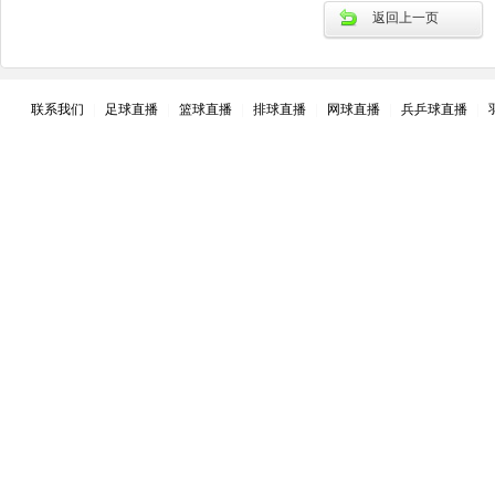
返回上一页
联系我们
|
足球直播
|
篮球直播
|
排球直播
|
网球直播
|
兵乒球直播
|