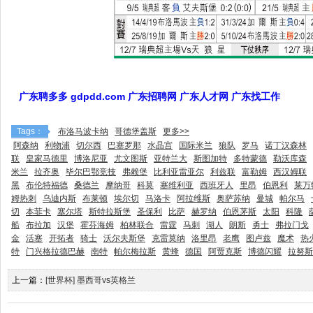
广东聘多多 gdpdd.com 广东招聘网 广东人才网 广东找工作
Tags：
布洛马波卡纳
哥德堡盖斯
更多>>
阿森纳
利物浦
切尔西
巴塞罗那
水晶宫
国际米兰
狼队
罗马
诺丁汉森林
联
皇家马德里
博洛尼亚
尤文图斯
亚特兰大
斯图加特
多特蒙德
勒沃库森
米兰
拉齐奥
毕尔巴鄂竞技
弗赖堡
比利亚雷亚尔
利兹联
富勒姆
西汉姆联
黑
布伦特福德
桑德兰
摩纳哥
科莫
塞维利亚
西班牙人
里昂
伯恩利
莱万
姆热刺
乌迪内斯
布莱顿
埃尔切
马洛卡
阿拉维斯
奥萨苏纳
曼城
帕尔马
切
本菲卡
塞尔塔
斯特拉斯堡
圣保利
比萨
赫罗纳
伯恩茅斯
太阳
科隆
船
布拉加
汉堡
霍芬海姆
柏林联合
雷霆
马刺
湖人
朗斯
勇士
弗拉门戈
金
活塞
开拓者
骑士
沃尔夫斯堡
克雷莫纳
洛里昂
老鹰
图卢兹
魔术
热
特
门兴格拉德巴赫
南特
帕尔梅拉斯
黄蜂
德国
阿贾克斯
博德闪耀
拉努斯
上一篇：
[世界杯] 墨西哥vs英格兰