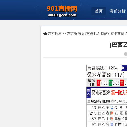
首页
赛前分析
东方拆局
>>
东方拆局
足球报料
足球情报
赛事前瞻
[巴西乙