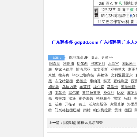
广东聘多多 gdpdd.com 广东招聘网 广东
Tags：
保地花高SP
奥瓦
更多>>
阿森纳
利物浦
切尔西
巴塞罗那
水晶宫
国际米兰
联
皇家马德里
博洛尼亚
尤文图斯
亚特兰大
斯图
米兰
拉齐奥
毕尔巴鄂竞技
弗赖堡
比利亚雷亚尔
黑
布伦特福德
桑德兰
摩纳哥
科莫
塞维利亚
西
姆热刺
乌迪内斯
布莱顿
埃尔切
马洛卡
阿拉维斯
切
本菲卡
塞尔塔
斯特拉斯堡
圣保利
比萨
赫罗
船
布拉加
汉堡
霍芬海姆
柏林联合
雷霆
马刺
金
活塞
开拓者
骑士
沃尔夫斯堡
克雷莫纳
洛里
特
门兴格拉德巴赫
南特
帕尔梅拉斯
黄蜂
德国
上一篇：
[瑞典超] 赫根vs尤尔加登