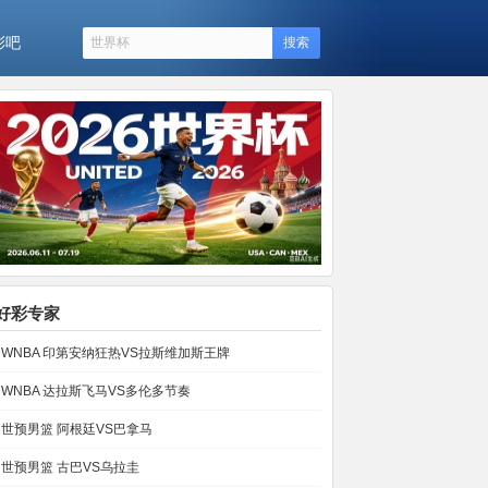
彩吧
搜索
好彩专家
WNBA 印第安纳狂热VS拉斯维加斯王牌
WNBA 达拉斯飞马VS多伦多节奏
世预男篮 阿根廷VS巴拿马
世预男篮 古巴VS乌拉圭