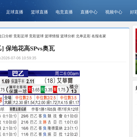
足球直播
篮球直播
电竞直播
直播中心
视频中心
好
盘口分析
竞彩足球
竞彩篮球
篮球情报
篮球分析
北单足彩
名报名家
] 保地花高SPvs奥瓦
2026-07-06 10:59:35