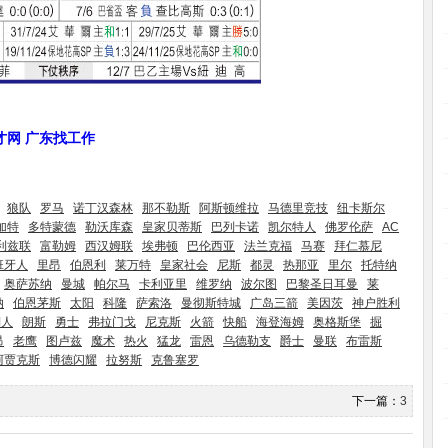
人才网 广东找工作
狼队
罗马
诺丁汉森林
那不勒斯
阿斯顿维拉
马德里竞技
纽卡斯尔
加特
多特蒙德
勒沃库森
皇家贝蒂斯
巴列卡诺
凯尔特人
佛罗伦萨
AC
利兹联
富勒姆
西汉姆联
埃弗顿
巴伦西亚
法兰克福
马赛
拜仁慕尼
班牙人
里昂
伯恩利
莱万特
皇家社会
尼斯
都灵
热那亚
里尔
托特纳
奥萨苏纳
曼城
帕尔马
卡利亚里
维罗纳
波尔图
巴黎圣日耳曼
莱
纳
伯恩茅斯
太阳
科隆
萨索洛
曼彻斯特城
广岛三箭
美因茨
神户胜利
湖人
朗斯
勇士
弗拉门戈
尼克斯
火箭
快船
海登海姆
奥格斯堡
掘
昂
老鹰
图卢兹
魔术
热火
猛龙
雷恩
乌德勒支
爵士
曼联
布雷斯
阿贾克斯
博德闪耀
拉努斯
克鲁塞罗
下一篇：
3