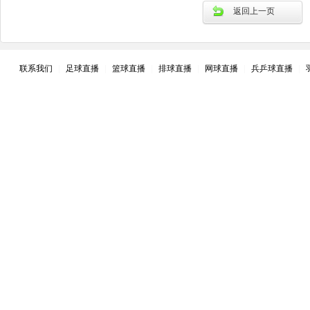
返回上一页
联系我们
|
足球直播
|
篮球直播
|
排球直播
|
网球直播
|
兵乒球直播
|