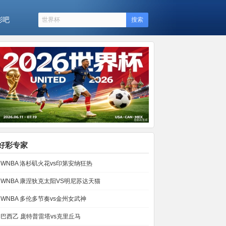
彩吧
搜索
好彩专家
WNBA 洛杉矶火花vs印第安纳狂热
WNBA 康涅狄克太阳VS明尼苏达天猫
WNBA 多伦多节奏vs金州女武神
巴西乙 庞特普雷塔vs克里丘马