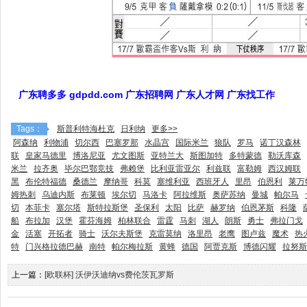
广东聘多多 gdpdd.com 广东招聘网 广东人才网 广东找工作
Tags：
斯普利特海杜克
日利纳
更多>>
阿森纳
利物浦
切尔西
巴塞罗那
水晶宫
国际米兰
狼队
罗马
诺丁汉森林
联
皇家马德里
博洛尼亚
尤文图斯
亚特兰大
斯图加特
多特蒙德
勒沃库森
米兰
拉齐奥
毕尔巴鄂竞技
弗赖堡
比利亚雷亚尔
利兹联
富勒姆
西汉姆联
黑
布伦特福德
桑德兰
摩纳哥
科莫
塞维利亚
西班牙人
里昂
伯恩利
莱万
姆热刺
乌迪内斯
布莱顿
埃尔切
马洛卡
阿拉维斯
奥萨苏纳
曼城
帕尔马
切
本菲卡
塞尔塔
斯特拉斯堡
圣保利
太阳
比萨
赫罗纳
伯恩茅斯
科隆
船
布拉加
汉堡
霍芬海姆
柏林联合
雷霆
马刺
湖人
朗斯
勇士
弗拉门戈
金
活塞
开拓者
骑士
沃尔夫斯堡
克雷莫纳
洛里昂
老鹰
图卢兹
魔术
热
特
门兴格拉德巴赫
南特
帕尔梅拉斯
黄蜂
德国
阿贾克斯
博德闪耀
拉努斯
上一篇：
[欧联杯] 沃伊沃迪纳vs费伦茨瓦罗斯