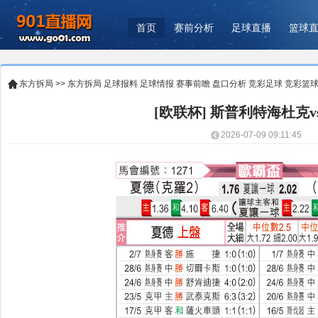
首页
赛前分析
足球直播
篮球
东方拆局
>>
东方拆局
足球报料
足球情报
赛事前瞻
盘口分析
竞彩足球
竞彩篮
[欧联杯] 斯普利特海杜克v
2026-07-09 09:11:45