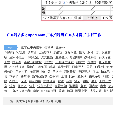
广东聘多多 gdpdd.com 广东招聘网 广东人才网 广东找工作
Tags：
索非亚中央陆军
德利城
更多>>
阿森纳
利物浦
切尔西
巴塞罗那
水晶宫
国际米兰
狼队
罗马
诺丁汉森林
联
皇家马德里
博洛尼亚
尤文图斯
亚特兰大
斯图加特
多特蒙德
勒沃库森
米兰
拉齐奥
毕尔巴鄂竞技
弗赖堡
比利亚雷亚尔
利兹联
富勒姆
西汉姆联
黑
布伦特福德
桑德兰
摩纳哥
科莫
塞维利亚
西班牙人
里昂
伯恩利
莱万
姆热刺
乌迪内斯
布莱顿
埃尔切
马洛卡
阿拉维斯
奥萨苏纳
曼城
帕尔马
切
本菲卡
塞尔塔
斯特拉斯堡
圣保利
太阳
比萨
赫罗纳
伯恩茅斯
科隆
船
布拉加
汉堡
霍芬海姆
柏林联合
雷霆
马刺
湖人
朗斯
勇士
弗拉门戈
金
活塞
开拓者
骑士
沃尔夫斯堡
克雷莫纳
洛里昂
老鹰
图卢兹
魔术
热
特
门兴格拉德巴赫
南特
帕尔梅拉斯
黄蜂
德国
阿贾克斯
博德闪耀
拉努斯
上一篇：
[欧联杯] 斯普利特海杜克vs日利纳