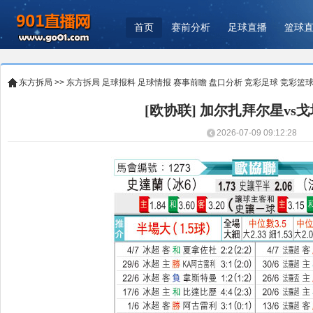
首页
赛前分析
足球直播
篮球
东方拆局
>>
东方拆局
足球报料
足球情报
赛事前瞻
盘口分析
竞彩足球
竞彩篮
[欧协联] 加尔扎拜尔星vs
2026-07-09 09:12:28