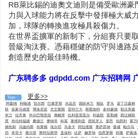
RB萊比錫的迪奧文迪則是備受歐洲豪
力與入球能力將在反擊中發揮極大威
加，球隊的轉換進攻極具殺傷力。
在世界盃擴軍的新制下，分組賽只要
晉級淘汰賽。憑藉穩健的防守與邊路
創造歷史的最佳時機。
广东聘多多 gdpdd.com 广东招聘网
更多>>
Tags：
阿森纳
利物浦
切尔西
巴塞罗那
水晶宫
国际米兰
狼队
罗马
诺丁汉森林
联
皇家马德里
博洛尼亚
尤文图斯
亚特兰大
斯图加特
多特蒙德
勒沃库森
米兰
拉齐奥
毕尔巴鄂竞技
弗赖堡
比利亚雷亚尔
利兹联
富勒姆
西汉姆联
黑
布伦特福德
桑德兰
摩纳哥
科莫
塞维利亚
西班牙人
里昂
伯恩利
莱万
姆热刺
乌迪内斯
布莱顿
埃尔切
马洛卡
阿拉维斯
奥萨苏纳
曼城
帕尔马
切
本菲卡
塞尔塔
斯特拉斯堡
圣保利
比萨
赫罗纳
伯恩茅斯
科隆
萨索洛