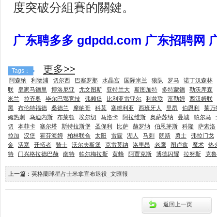
度突破分組賽的關鍵。
广东聘多多 gdpdd.com 广东招聘网
更多>>
Tags：
阿森纳
利物浦
切尔西
巴塞罗那
水晶宫
国际米兰
狼队
罗马
诺丁汉森林
联
皇家马德里
博洛尼亚
尤文图斯
亚特兰大
斯图加特
多特蒙德
勒沃库森
米兰
拉齐奥
毕尔巴鄂竞技
弗赖堡
比利亚雷亚尔
利兹联
富勒姆
西汉姆联
黑
布伦特福德
桑德兰
摩纳哥
科莫
塞维利亚
西班牙人
里昂
伯恩利
莱万
姆热刺
乌迪内斯
布莱顿
埃尔切
马洛卡
阿拉维斯
奥萨苏纳
曼城
帕尔马
切
本菲卡
塞尔塔
斯特拉斯堡
圣保利
比萨
赫罗纳
伯恩茅斯
科隆
萨索洛
拉加
汉堡
霍芬海姆
柏林联合
太阳
雷霆
湖人
马刺
朗斯
勇士
弗拉门戈
金
活塞
开拓者
骑士
沃尔夫斯堡
克雷莫纳
洛里昂
老鹰
图卢兹
魔术
热
特
门兴格拉德巴赫
南特
帕尔梅拉斯
黄蜂
阿贾克斯
博德闪耀
拉努斯
克鲁
上一篇：
英格蘭球星占士米拿宣布退役_文匯報
返回上一页