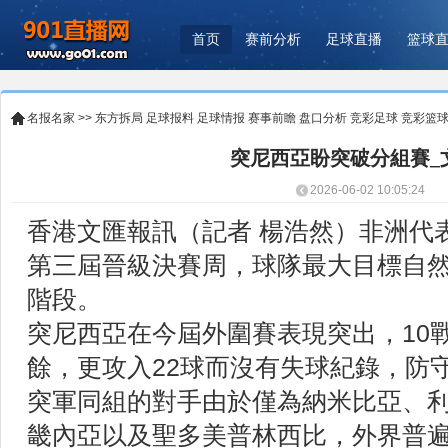
首页
赛前分析
足球直播
篮球
名报名家
>>
东方拆局
足球报料
足球情报
赛事前瞻
盘口分析
竞彩足球
竞彩篮
突尼西亞盼突破分組賽_
2026-06-02 10:05:24
香港文匯報訊（記者 楊浩然）非洲代
第三屆晉級決賽周，球隊最大目標自
階段。
突尼西亞在今屆外圍賽表現突出，10
餘，更攻入22球而沒有失球紀錄，防
突軍同組的對手由於僅為納米比亞、
畿內亞以及聖多美普林西比，外界普