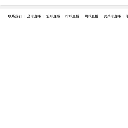
联系我们
|
足球直播
|
篮球直播
|
排球直播
|
网球直播
|
兵乒球直播
|