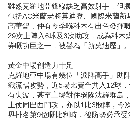
雖然克羅地亞鋒線缺乏高效射手，但
包括AC米蘭老將莫迪歷、國際米蘭新
高華錫，仲有今季喺科木有出色發揮
29次上陣入6球及3次助攻，成為科
券嘅功臣之一，被譽為「新莫迪歷」
黃金中場創造力十足
克羅地亞中場有幾位「派牌高手」助
織流暢攻勢，近5場比賽合共入12球
有失波，甚至主場對住弱隊法羅群島
上仗同巴西鬥攻，亦以1比3敗陣，今
界排名第9位嘅比利時，後防勢必承受