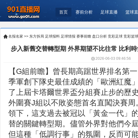
首页
赛前分析
足球直播
篮球
名报名家
>>
东方拆局
足球报料
足球情报
赛事前瞻
盘口分析
竞彩足球
竞彩篮
步入新舊交替轉型期 外界期望不比往常 比利
2026-06-03 09:46:56
【G組前瞻】曾長期高踞世界排名第一、
季軍創下隊史最佳成績的「歐洲紅魔
了上屆卡塔爾世界盃分組賽止步的歷
外圍賽J組以不敗姿態首名直闖決賽周
領下，這支過去被冠以「黃金一代」
替的關鍵轉型期。儘管外界對他們今
但這種「低調行事」的氛圍，反而可