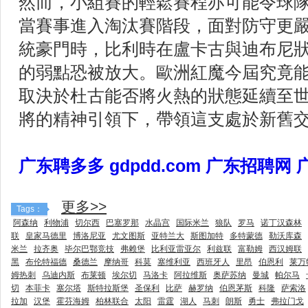
然而，小組賽的輕鬆賽程亦可能令球
當賽事進入淘汰賽階段，面對防守更
統豪門時，比利時在盧卡古與迪布尼
的弱點恐被放大。歐洲紅魔今屆究竟
取決於杜古能否將火熱的狀態延續至
將的精神引領下，帶領這支處於新舊
广东聘多多 gdpdd.com 广东招聘网
更多>>
Tags：
阿森纳
利物浦
切尔西
巴塞罗那
水晶宫
国际米兰
狼队
罗马
诺丁汉森林
联
皇家马德里
博洛尼亚
尤文图斯
亚特兰大
斯图加特
多特蒙德
勒沃库森
米兰
拉齐奥
毕尔巴鄂竞技
弗赖堡
比利亚雷亚尔
利兹联
富勒姆
西汉姆联
黑
布伦特福德
桑德兰
摩纳哥
科莫
塞维利亚
西班牙人
里昂
伯恩利
莱万
姆热刺
乌迪内斯
布莱顿
埃尔切
马洛卡
阿拉维斯
奥萨苏纳
曼城
帕尔马
切
本菲卡
塞尔塔
斯特拉斯堡
圣保利
比萨
赫罗纳
伯恩茅斯
科隆
萨索洛
拉加
汉堡
霍芬海姆
柏林联合
太阳
雷霆
湖人
马刺
朗斯
勇士
弗拉门戈