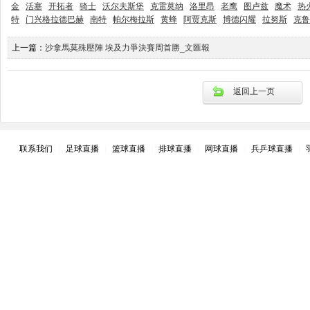
金
活塞
开拓者
骑士
沃尔夫斯堡
克雷莫纳
洛里昂
老鹰
图卢兹
魔术
热
特
门兴格拉德巴赫
南特
帕尔梅拉斯
黄蜂
阿贾克斯
博德闪耀
拉努斯
克鲁
上一篇：
沙拿馬莫殊壓陣 埃及力爭決賽周首勝_文匯報
返回上一页
联系我们
|
足球直播
|
篮球直播
|
排球直播
|
网球直播
|
兵乒球直播
|