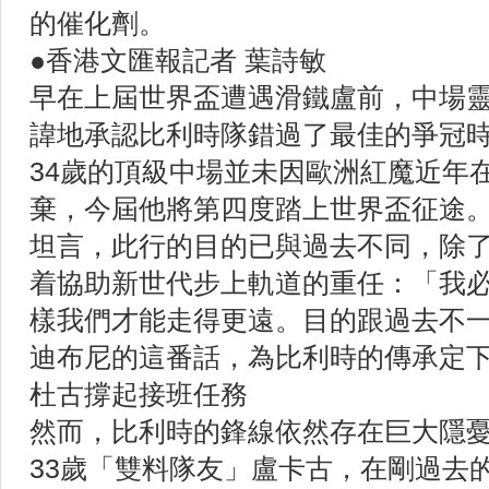
的催化劑。
●香港文匯報記者 葉詩敏
早在上屆世界盃遭遇滑鐵盧前，中場
諱地承認比利時隊錯過了最佳的爭冠
34歲的頂級中場並未因歐洲紅魔近年
棄，今屆他將第四度踏上世界盃征途
坦言，此行的目的已與過去不同，除
着協助新世代步上軌道的重任：「我
樣我們才能走得更遠。目的跟過去不
迪布尼的這番話，為比利時的傳承定
杜古撐起接班任務
然而，比利時的鋒線依然存在巨大隱
33歲「雙料隊友」盧卡古，在剛過去