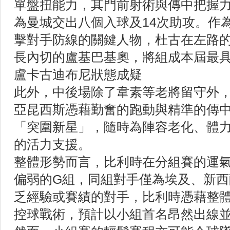
單盤扭能力，其門前射術與傳中把握
為曼城交出八個入球及14次助攻。作
擊對手防線的關鍵人物，杜古在左路
長內切的盧基巴基奧，將組成本屆最
盧卡古迪布尼狀態成疑
此外，中後場除了韋素等老將留守外，
亞昆西斯憑藉勤奮的跑動與精準的傳
「突圍新星」，隨時為陣容老化、體
的活力支援。
整體形勢而言，比利時在分組賽的運
偏弱的G組，同組對手僅為埃及、新
乏經驗或賽績的對手，比利時憑藉整
控球戰術，預計以小組首名昂然出線