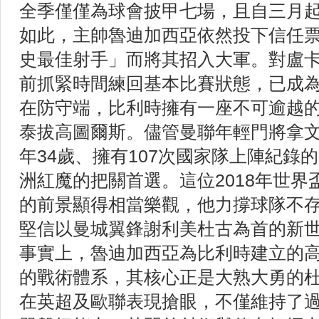
全季僅僅為球會披甲七場，且自三月
如此，主帥魯迪加西亞依然投下信任
史最佳射手」而將其招入大軍。對盧
前抓緊時間練回基本比賽狀態，已成
在防守端，比利時擁有一座不可逾越
泰拔高圖爾斯。儘管曼聯年輕門將拿
年34歲、擁有107次國家隊上陣紀錄
洲紅魔的把關首選。這位2018年世
的前景顯得相當樂觀，他力撐球隊不
堅信以曼城翼鋒謝利美杜古為首的新
事實上，魯迪加西亞為比利時建立的
的戰術體系，其核心正是大熟大勇的杜
在英超及歐聯表現搶眼，不僅維持了