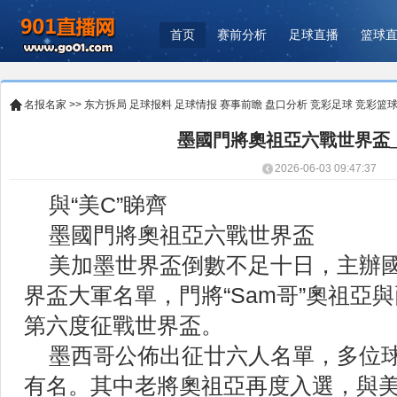
首页
赛前分析
足球直播
篮球
名报名家
>>
东方拆局
足球报料
足球情报
赛事前瞻
盘口分析
竞彩足球
竞彩篮
墨國門將奧祖亞六戰世界盃
2026-06-03 09:47:37
與“美C”睇齊
墨國門將奧祖亞六戰世界盃
美加墨世界盃倒數不足十日，主辦國
界盃大軍名單，門將“Sam哥”奧祖亞與
第六度征戰世界盃。
墨西哥公佈出征廿六人名單，多位球
有名。其中老將奧祖亞再度入選，與美