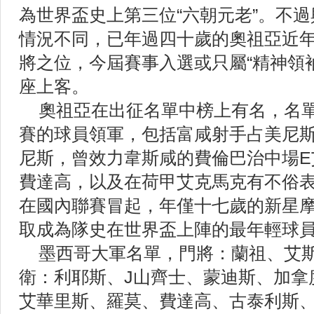
為世界盃史上第三位“六朝元老”。不過
情況不同，已年過四十歲的奧祖亞近
將之位，今屆賽事入選或只屬“精神領
座上客。
奧祖亞在出征名單中榜上有名，名單
賽的球員領軍，包括富咸射手占美尼斯
尼斯，曾效力韋斯咸的費倫巴治中場E
費達高，以及在荷甲艾克馬克有不俗
在國內聯賽冒起，年僅十七歲的新星
取成為隊史在世界盃上陣的最年輕球
墨西哥大軍名單，門將：蘭祖、艾斯
衛：利耶斯、J山齊士、蒙迪斯、加拿
艾華里斯、羅莫、費達高、古泰利斯