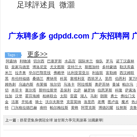
足球評述員 微灝
广东聘多多 gdpdd.com 广东招聘网
更多>>
Tags：
阿森纳
利物浦
切尔西
巴塞罗那
水晶宫
国际米兰
狼队
罗马
诺丁汉森林
联
皇家马德里
博洛尼亚
尤文图斯
亚特兰大
斯图加特
多特蒙德
勒沃库森
米兰
拉齐奥
毕尔巴鄂竞技
弗赖堡
比利亚雷亚尔
利兹联
富勒姆
西汉姆联
黑
布伦特福德
桑德兰
摩纳哥
科莫
塞维利亚
西班牙人
里昂
伯恩利
莱万
姆热刺
乌迪内斯
布莱顿
埃尔切
马洛卡
阿拉维斯
奥萨苏纳
曼城
帕尔马
切
本菲卡
塞尔塔
斯特拉斯堡
圣保利
比萨
赫罗纳
伯恩茅斯
科隆
萨索洛
拉加
汉堡
霍芬海姆
柏林联合
太阳
雷霆
湖人
马刺
朗斯
勇士
弗拉门戈
金
活塞
开拓者
骑士
沃尔夫斯堡
克雷莫纳
洛里昂
老鹰
图卢兹
魔术
热
特
门兴格拉德巴赫
南特
帕尔梅拉斯
黄蜂
阿贾克斯
博德闪耀
拉努斯
克鲁
上一篇：
群星雲集身價冠全球 迪甘斯力爭完美謝幕 法國豪華陣容成奪冠大熱_文