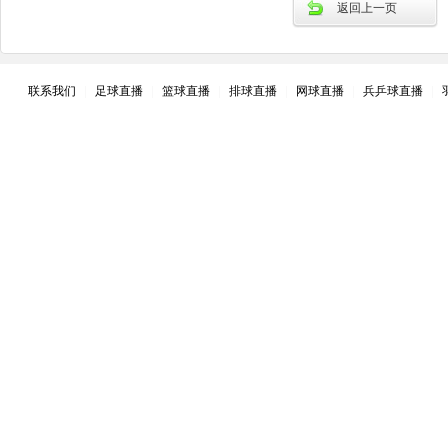
返回上一页
联系我们
|
足球直播
|
篮球直播
|
排球直播
|
网球直播
|
兵乒球直播
|