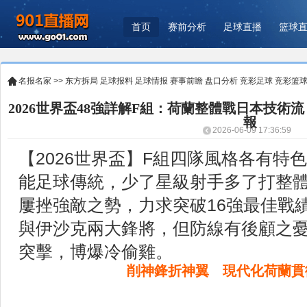
首页
赛前分析
足球直播
篮球
名报名家
>>
东方拆局
足球报料
足球情报
赛事前瞻
盘口分析
竞彩足球
竞彩篮
2026世界盃48強詳解F組：荷蘭整體戰日本技術
報
2026-06-09 17:36:59
【2026世界盃】F組四隊風格各有特
能足球傳統，少了星級射手多了打整
屢挫強敵之勢，力求突破16強最佳戰
與伊沙克兩大鋒將，但防線有後顧之
突擊，博爆冷偷雞。
削神鋒折神翼 現代化荷蘭貫