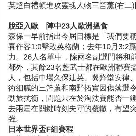
英超白禮頓進攻靈魂人物三笘薰(右二
脫亞入歐 陣中23人歐洲搵食
森保一早前指出今屆目標是「我們要
賽作客1:0擊敗英格蘭；去年10月3:
力。26人名單中，除兩名副選門將和
都外，其餘23名藍武士都在歐洲聯賽搵
人，包括中場久保建英、翼鋒堂安律
術細膩的三笘薰和南野拓實因傷落選
勁旅抗衡，問題只在於淘汰賽能否一
去兩屆在關鍵時刻失守的覆轍，有望突
強。
日本世界盃F組賽程