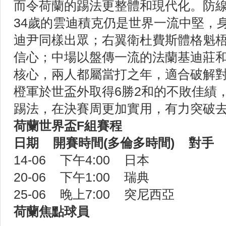
而令荷蘭的踢法更整體和現代化。防
34歲的雲迪積克仍是世界一流中堅，
迪尹同樣出眾；右翼衛杜費斯體格魁
信心；中場以盤傳一流的法蘭基迪莊
核心，兩人都屬當打之年，適合破解
橙軍於世盃外取得6勝2和的不敗佳績
踢法，在決賽周更加實用，有力突破去
荷蘭世界盃F組賽程
日期 開賽時間(多倫多時間) 對手
14-06 下午4:00 日本
20-06 下午1:00 瑞典
25-06 晚上7:00 突尼西亞
荷蘭焦點球員