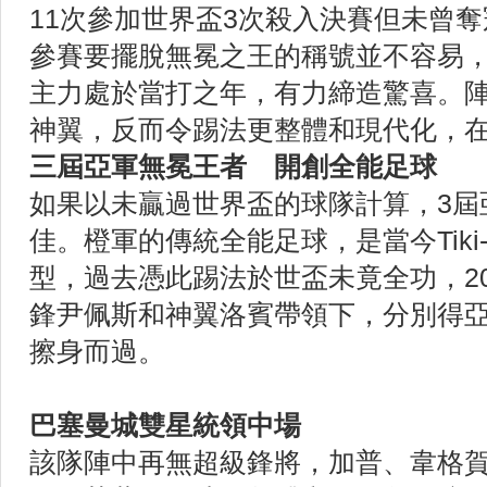
11次參加世界盃3次殺入決賽但未曾奪
參賽要擺脫無冕之王的稱號並不容易
主力處於當打之年，有力締造驚喜。
神翼，反而令踢法更整體和現代化，
三屆亞軍無冕王者 開創全能足球
如果以未贏過世界盃的球隊計算，3屆
佳。橙軍的傳統全能足球，是當今Tiki
型，過去憑此踢法於世盃未竟全功，201
鋒尹佩斯和神翼洛賓帶領下，分別得
擦身而過。
巴塞曼城雙星統領中場
該隊陣中再無超級鋒將，加普、韋格