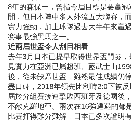
8年的森保一，曾指今屆目標是要贏冠
開，但日本陣中多人外流五大聯賽，
實力強勁，加上球隊過去大半年來贏
賽事最強黑馬之一。
近兩屆世盃令人刮目相看
去年3月日本已提早取得世界盃門劵，
見實力在亞洲已屬超班。藍武士由19
後，從未缺席世盃，雖然最佳成績仍停
盡口碑，2018年領先比利時2:0下被
屆於分組賽接連擊敗西班牙及德國後，
不敵克羅地亞。兩次在16強遭遇的都
比賽打得難分難解，日本已多次證明