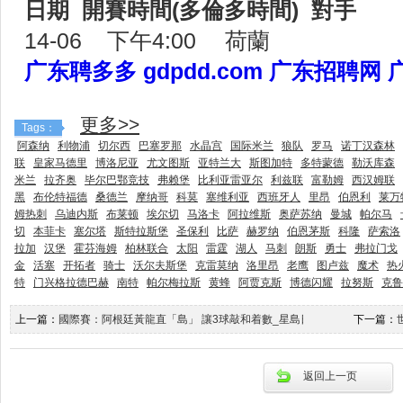
日期 開賽時間(多倫多時間) 對手
14-06 下午4:00 荷蘭
广东聘多多 gdpdd.com 广东招聘网
更多>>
Tags：
阿森纳
利物浦
切尔西
巴塞罗那
水晶宫
国际米兰
狼队
罗马
诺丁汉森林
联
皇家马德里
博洛尼亚
尤文图斯
亚特兰大
斯图加特
多特蒙德
勒沃库森
米兰
拉齐奥
毕尔巴鄂竞技
弗赖堡
比利亚雷亚尔
利兹联
富勒姆
西汉姆联
黑
布伦特福德
桑德兰
摩纳哥
科莫
塞维利亚
西班牙人
里昂
伯恩利
莱万
姆热刺
乌迪内斯
布莱顿
埃尔切
马洛卡
阿拉维斯
奥萨苏纳
曼城
帕尔马
切
本菲卡
塞尔塔
斯特拉斯堡
圣保利
比萨
赫罗纳
伯恩茅斯
科隆
萨索洛
拉加
汉堡
霍芬海姆
柏林联合
太阳
雷霆
湖人
马刺
朗斯
勇士
弗拉门戈
金
活塞
开拓者
骑士
沃尔夫斯堡
克雷莫纳
洛里昂
老鹰
图卢兹
魔术
热
特
门兴格拉德巴赫
南特
帕尔梅拉斯
黄蜂
阿贾克斯
博德闪耀
拉努斯
克鲁
上一篇：
國際賽：阿根廷黃龍直「島」 讓3球敲和着數_星島日報
下一篇：
返回上一页