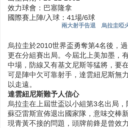
效力球會：巴塞隆拿
國際賽上陣/入球：41場/6球
兩大射手告退 烏拉圭啞
烏拉圭於2010世界盃勇奪第4名後，
更在分組賽出局。今屆北上美加墨，
中場，防線又有基文尼斯等猛將，要在
可是陣中欠可靠射手，達雲紐尼斯無
以走遠。
達雲紐尼斯難予人信心
烏拉圭在上屆世盃以小組第3名出局，
蘇亞雷斯宣佈退出國家隊，意味交棒
現青黃不接的問題，頭牌前鋒是曾效力