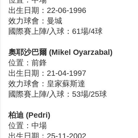
出生日期：22-06-1996
效力球會：曼城
國際賽上陣/入球：61場/4球
奧耶沙巴爾 (Mikel Oyarzabal)
位置：前鋒
出生日期：21-04-1997
效力球會：皇家蘇斯達
國際賽上陣/入球：53場/25球
柏迪 (Pedri)
位置：中場
出生日期：25-11-2002