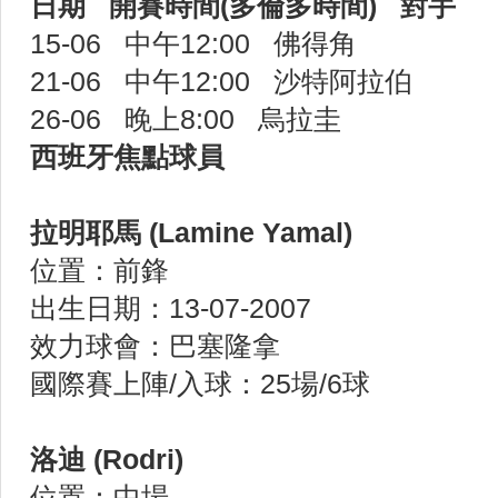
日期 開賽時間(多倫多時間) 對手
15-06 中午12:00 佛得角
21-06 中午12:00 沙特阿拉伯
26-06 晚上8:00 烏拉圭
西班牙焦點球員
拉明耶馬 (Lamine Yamal)
位置：前鋒
出生日期：13-07-2007
效力球會：巴塞隆拿
國際賽上陣/入球：25場/6球
洛迪 (Rodri)
位置：中場