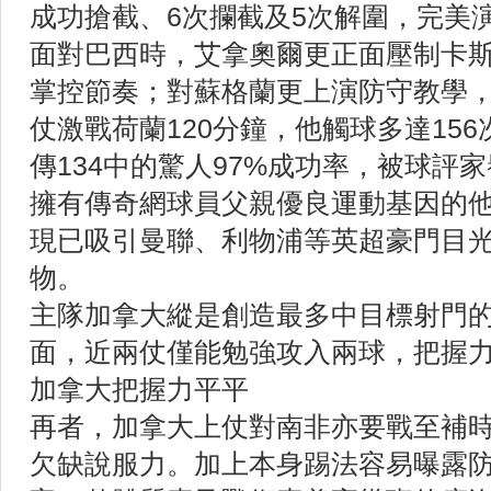
成功搶截、6次攔截及5次解圍，完美
面對巴西時，艾拿奧爾更正面壓制卡
掌控節奏；對蘇格蘭更上演防守教學，
仗激戰荷蘭120分鐘，他觸球多達156
傳134中的驚人97%成功率，被球評
擁有傳奇網球員父親優良運動基因的
現已吸引曼聯、利物浦等英超豪門目
物。
主隊加拿大縱是創造最多中目標射門
面，近兩仗僅能勉強攻入兩球，把握
加拿大把握力平平
再者，加拿大上仗對南非亦要戰至補
欠缺說服力。加上本身踢法容易曝露