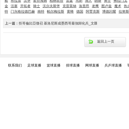
船
布拉加
汉堡
霍芬海姆
柏林联合
雷霆
马刺
湖人
朗斯
勇士
弗拉门戈
金
活塞
开拓者
骑士
沃尔夫斯堡
克雷莫纳
洛里昂
老鹰
图卢兹
魔术
热
特
门兴格拉德巴赫
南特
帕尔梅拉斯
黄蜂
德国
阿贾克斯
博德闪耀
拉努斯
上一篇：
拒哥倫比亞徵召 基洛尼斯成墨西哥最強歸化兵_文匯報
返回上一页
联系我们
|
足球直播
|
篮球直播
|
排球直播
|
网球直播
|
兵乒球直播
|