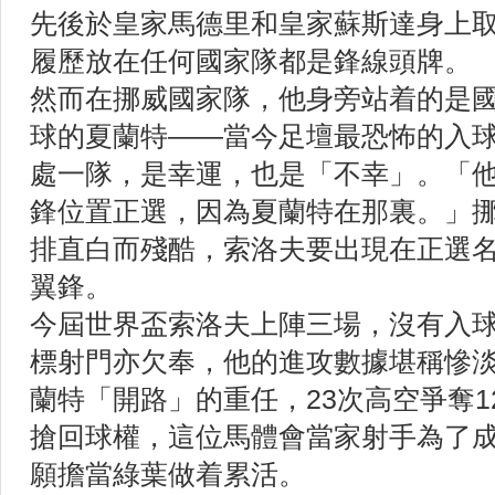
先後於皇家馬德里和皇家蘇斯達身上
履歷放在任何國家隊都是鋒線頭牌。
然而在挪威國家隊，他身旁站着的是國
球的夏蘭特——當今足壇最恐怖的入
處一隊，是幸運，也是「不幸」。「
鋒位置正選，因為夏蘭特在那裏。」
排直白而殘酷，索洛夫要出現在正選
翼鋒。
今屆世界盃索洛夫上陣三場，沒有入
標射門亦欠奉，他的進攻數據堪稱慘
蘭特「開路」的重任，23次高空爭奪1
搶回球權，這位馬體會當家射手為了
願擔當綠葉做着累活。