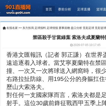
首页
赛前分析
足球直播
篮球
名报名家
>>
东方拆局
足球报料
足球情报
赛事前瞻
盘口分析
竞彩足球
竞彩篮
禁區殺手甘當綠葉 索洛夫成夏蘭特
2026-07-05 10:17:45
香港文匯報訊（記者 郭正謙）在世界
遠追逐着入球者。當艾寧夏蘭特在禁
撞、一次又一次將球送入網窩時，很
右路拉扯防線、用195公分的身軀扛
歷山大索洛夫。
對任何一支國家隊而言，索洛夫都是
射手。這位30歲前鋒征戰西甲五季上陣