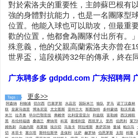
對於索洛夫的重要性，主帥蘇巴根有
強的身體對抗能力，也是一名團隊型
位置。他能入球也可以助攻，但最重
歡的位置，他都會為團隊付出所有。
殊意義，他的父親高蘭索洛夫亦曾在1
世界盃，這段橫跨32年的傳承，終在
广东聘多多 gdpdd.com 广东招聘网
更多>>
Tags：
阿森纳
利物浦
切尔西
巴塞罗那
水晶宫
国际米兰
狼队
罗马
诺丁汉森林
联
皇家马德里
博洛尼亚
尤文图斯
亚特兰大
斯图加特
多特蒙德
勒沃库森
米兰
拉齐奥
毕尔巴鄂竞技
弗赖堡
比利亚雷亚尔
利兹联
富勒姆
西汉姆联
黑
布伦特福德
桑德兰
摩纳哥
科莫
塞维利亚
西班牙人
里昂
伯恩利
莱万
姆热刺
乌迪内斯
布莱顿
埃尔切
马洛卡
阿拉维斯
奥萨苏纳
曼城
帕尔马
切
本菲卡
塞尔塔
斯特拉斯堡
圣保利
比萨
赫罗纳
伯恩茅斯
太阳
科隆