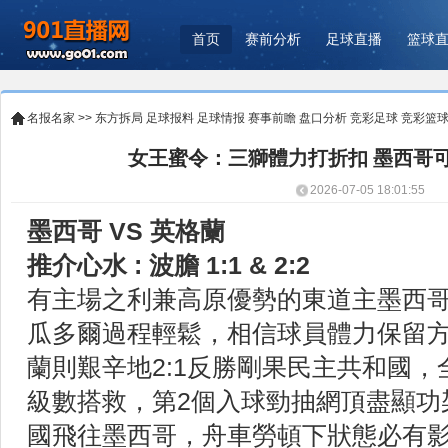
首页
赛前分析
足球直播
篮球
名报名家
>>
东方拆局
足球报料
足球情报
赛事前瞻
盘口分析
竞彩足球
竞彩篮
女王蜜令：三獅體力打折扣 墨西哥
2026-07-05 18:01:55
墨西哥 VS 英格蘭
推介心水 : 波膽 1:1 & 2:2
有主場之利兼高原優勢的東道主墨西哥，
瓜多爾過程輕鬆，相信球員體力保留
蘭則艱辛地2:1反勝剛果民主共和國
級數搭救，第2個入球勁抽網頂盡顯功
國飛往墨西哥，舟車勞頓下狀態必有