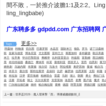
間不敗，一於推介波膽1:1及2:2。Ling Lin
ling_lingbabe)
广东聘多多 gdpdd.com 广东招聘网
更多>>
Tags：
阿森纳
利物浦
切尔西
巴塞罗那
水晶宫
国际米兰
狼队
罗马
诺丁汉森林
联
皇家马德里
博洛尼亚
尤文图斯
亚特兰大
斯图加特
多特蒙德
勒沃库森
米兰
拉齐奥
毕尔巴鄂竞技
弗赖堡
比利亚雷亚尔
利兹联
富勒姆
西汉姆联
黑
布伦特福德
桑德兰
摩纳哥
科莫
塞维利亚
西班牙人
里昂
伯恩利
莱万
姆热刺
乌迪内斯
布莱顿
埃尔切
马洛卡
阿拉维斯
奥萨苏纳
曼城
帕尔马
切
本菲卡
塞尔塔
斯特拉斯堡
圣保利
比萨
赫罗纳
伯恩茅斯
太阳
科隆
船
布拉加
汉堡
霍芬海姆
柏林联合
雷霆
马刺
湖人
朗斯
勇士
弗拉门戈
金
活塞
开拓者
骑士
沃尔夫斯堡
克雷莫纳
洛里昂
老鹰
图卢兹
魔术
热
特
门兴格拉德巴赫
南特
帕尔梅拉斯
黄蜂
德国
阿贾克斯
博德闪耀
拉努斯
上一篇：
世界盃2026：魔人聲東擊「西」 博挪威繼續數胡_星島日報