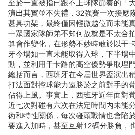
至於一直被指已跟不上球隊節奏的「大
演出其實並不失禮，32強賽一次接應
甚具功架，最終僅因輕微越位而未能真
一眾國家隊師弟不知何故就是不太合
算會作變化，在形勢不妙時敢於以干卡
牙今場如一直未能取得入球，下半場
動，並利用干卡路的高空優勢爭取埋
總括而言，西班牙在今屆世界盃演出
打法面對控球能力遠勝於之前對手的
佔得上風。事實上，西班牙近年面對
近七次對碰有六次在法定時間內未能
術和特性關係，每次碰頭戰情也會陷
要進入加時，甚至互射12碼分勝負，