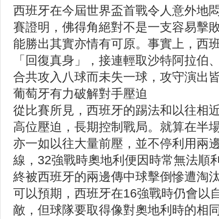
西班牙在今屆世界盃首戰令人意外地
賽證明，佛得角絕對不是一支容易擊
能勝出其實亦情有可原。事實上，西
「回復真身」，接連輕取沙特阿拉伯
合共攻入八球而未失一球，攻守演出
葡萄牙有力破解對手壓迫
從比賽所見，西班牙的踢法和以往相
高位壓迫，長期控制戰局。就算在半
亦一如以往大量前壓，並不停利用兩
線，32強戰時奧地利便因時常無法順
終被西班牙的兩邊傳中球擊倒慘遭淘
可以預期，西班牙在16強戰時仍會以
敵，但球隊要取得像對奧地利時的相