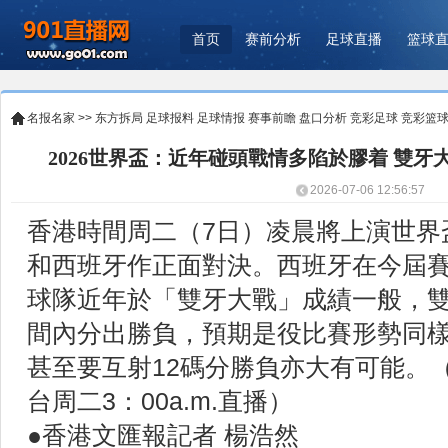
首页
赛前分析
足球直播
篮球
名报名家
>>
东方拆局
足球报料
足球情报
赛事前瞻
盘口分析
竞彩足球
竞彩篮
2026世界盃：近年碰頭戰情多陷於膠着 雙牙
2026-07-06 12:56:57
香港時間周二（7日）凌晨將上演世界
和西班牙作正面對決。西班牙在今屆
球隊近年於「雙牙大戰」成績一般，
間內分出勝負，預期是役比賽形勢同
甚至要互射12碼分勝負亦大有可能。（No
台周二3：00a.m.直播）
●香港文匯報記者 楊浩然