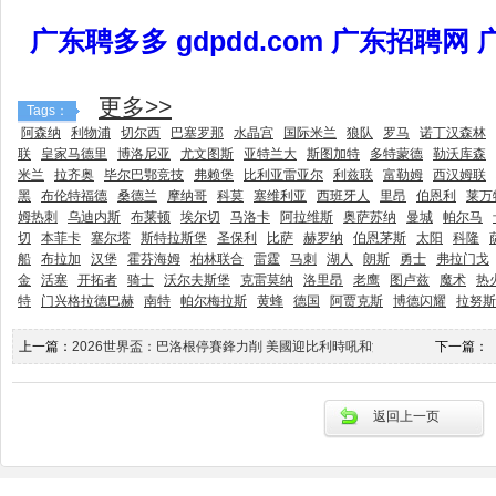
广东聘多多 gdpdd.com 广东招聘网
更多>>
Tags：
阿森纳
利物浦
切尔西
巴塞罗那
水晶宫
国际米兰
狼队
罗马
诺丁汉森林
联
皇家马德里
博洛尼亚
尤文图斯
亚特兰大
斯图加特
多特蒙德
勒沃库森
米兰
拉齐奥
毕尔巴鄂竞技
弗赖堡
比利亚雷亚尔
利兹联
富勒姆
西汉姆联
黑
布伦特福德
桑德兰
摩纳哥
科莫
塞维利亚
西班牙人
里昂
伯恩利
莱万
姆热刺
乌迪内斯
布莱顿
埃尔切
马洛卡
阿拉维斯
奥萨苏纳
曼城
帕尔马
切
本菲卡
塞尔塔
斯特拉斯堡
圣保利
比萨
赫罗纳
伯恩茅斯
太阳
科隆
船
布拉加
汉堡
霍芬海姆
柏林联合
雷霆
马刺
湖人
朗斯
勇士
弗拉门戈
金
活塞
开拓者
骑士
沃尔夫斯堡
克雷莫纳
洛里昂
老鹰
图卢兹
魔术
热
特
门兴格拉德巴赫
南特
帕尔梅拉斯
黄蜂
德国
阿贾克斯
博德闪耀
拉努斯
上一篇：
2026世界盃：巴洛根停賽鋒力削 美國迎比利時吼和波_東方日報
下一篇：
返回上一页