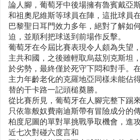
論人腳，葡萄牙中後場擁有魯賓戴亞
和祖奧尼維斯等球員在陣，這批球員
巴黎聖日耳門效力多年，絕對了解如
迫，並順利把球送到前場作反擊。
葡萄牙在今屆比賽表現令人頗為失望
主共和國，之後雖輕取烏茲別克斯坦
於劣勢，最終僅於死守下悶和對手。在
主力年齡老化的克羅地亞同樣未能佔
替的干卡路一記頭槌奠勝。
從比賽所見，葡萄牙在人腳完整下踢
只依靠般奴費南迪斯帶有冒險成分的
柏度尼圖的單對單挑戰爭取機會，進
近七次對碰六度言和