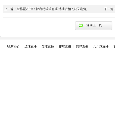
上一篇：
世界盃2026：比利時場場有運 博迪古柏入波又刷角_星島日報
下一篇
返回上一页
联系我们
|
足球直播
|
篮球直播
|
排球直播
|
网球直播
|
兵乒球直播
|