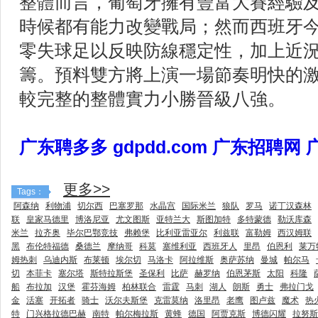
整體而言，葡萄牙擁有豐富大賽經驗
時候都有能力改變戰局；然而西班牙
零失球足以反映防線穩定性，加上近
籌。預料雙方將上演一場節奏明快的
較完整的整體實力小勝晉級八強。
广东聘多多 gdpdd.com 广东招聘网
更多>>
Tags：
阿森纳
利物浦
切尔西
巴塞罗那
水晶宫
国际米兰
狼队
罗马
诺丁汉森林
联
皇家马德里
博洛尼亚
尤文图斯
亚特兰大
斯图加特
多特蒙德
勒沃库森
米兰
拉齐奥
毕尔巴鄂竞技
弗赖堡
比利亚雷亚尔
利兹联
富勒姆
西汉姆联
黑
布伦特福德
桑德兰
摩纳哥
科莫
塞维利亚
西班牙人
里昂
伯恩利
莱万
姆热刺
乌迪内斯
布莱顿
埃尔切
马洛卡
阿拉维斯
奥萨苏纳
曼城
帕尔马
切
本菲卡
塞尔塔
斯特拉斯堡
圣保利
比萨
赫罗纳
伯恩茅斯
太阳
科隆
船
布拉加
汉堡
霍芬海姆
柏林联合
雷霆
马刺
湖人
朗斯
勇士
弗拉门戈
金
活塞
开拓者
骑士
沃尔夫斯堡
克雷莫纳
洛里昂
老鹰
图卢兹
魔术
热
特
门兴格拉德巴赫
南特
帕尔梅拉斯
黄蜂
德国
阿贾克斯
博德闪耀
拉努斯