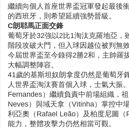
繼續向個人首座世界盃冠軍發起最後
的西班牙，則希望延續強勢晉級。
C朗耶馬正面交鋒
葡萄牙於32強以2比1淘汰克羅地亞
階段攻破大門，但入球因越位被判無
今屆世界盃至今錄得2勝2和，主帥羅
大幅調整陣容。
41歲的基斯坦奴朗拿度仍然是葡萄牙
人世界盃淘汰賽首個入球，士氣大振。般
Fernandes）繼續負責中前場組織，祖
Neves）與域天拿（Vitinha）掌
利亞奧（Rafael Leão）及柏度尼圖（P
能力，整體攻擊力仍然相當可觀。