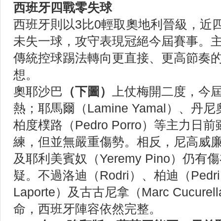
西班牙四戰零失球
西班牙則以3比0輕取奧地利晉級，近
未失一球，攻守表現冠絕今屆賽事。
傳統控球踢法轉向更直接、更高節奏
想。
奧耶沙巴
（下圖）
上仗梅開二度，今屆
熱；耶馬爾（Lamine Yamal）、丹尼奧
柏度樸路（Pedro Porro）等主力
練，但並無嚴重傷勢。相反，尼高威廉斯（Ni
及耶利美賓奴（Yeremy Pino）仍
疑。不過洛迪（Rodri）、柏迪（Pedri
Laporte）及古古尼拿（Marc Cucur
命，西班牙陣容依然完整。