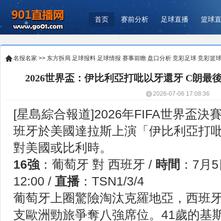
首页
赛前分析
足球直播
篮球
名报名家
>>
东方拆局
足球报料
足球情报
赛事前瞻
盘口分析
竞彩足球
竞彩篮
2026世界盃：伊比利亞打吡以牙還牙 C朗最
2026-07-06 17:08:36
[星島綜合報道]2026年FIFA世界盃
班牙於美國達拉斯上演「伊比利亞打
對美國或比利時。
16強
：葡萄牙 對 西班牙 /
時間
：7月5
12:00 /
直播
：TSN1/3/4
葡萄牙上圈驚險淘汰克羅地亞，西班
支歐洲勁旅爭奪八強席位。41歲的基