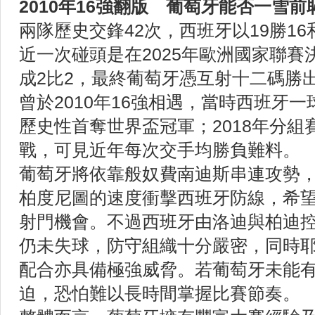
2010年16強翻版 葡萄牙能否一雪前
兩隊歷史交鋒42次，西班牙以19勝1
近一次碰頭是在2025年歐洲國家聯
成2比2，最終葡萄牙憑互射十二碼勝
曾於2010年16強相遇，當時西班牙
歷史性首奪世界盃冠軍；2018年分組
戰，可見近年每次交手均勝負難料。
葡萄牙將依靠般奴費南迪斯串連攻勢
柏度尼圖的速度衝擊西班牙防線，希
射門機會。不過西班牙由洛迪與柏迪
仍未失球，防守組織十分嚴密，同時
配合亦具備極強威脅。若葡萄牙未能
迫，恐怕難以長時間掌握比賽節奏。