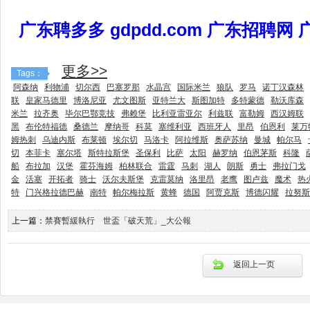
广东聘多多 gdpdd.com 广东招聘网
更多>>
Tags：
阿森纳
利物浦
切尔西
巴塞罗那
水晶宫
国际米兰
狼队
罗马
诺丁汉森林
联
皇家马德里
博洛尼亚
尤文图斯
亚特兰大
斯图加特
多特蒙德
勒沃库森
米兰
拉齐奥
毕尔巴鄂竞技
弗赖堡
比利亚雷亚尔
利兹联
富勒姆
西汉姆联
黑
布伦特福德
桑德兰
摩纳哥
科莫
塞维利亚
西班牙人
里昂
伯恩利
莱万
姆热刺
乌迪内斯
布莱顿
埃尔切
马洛卡
阿拉维斯
奥萨苏纳
曼城
帕尔马
切
本菲卡
塞尔塔
斯特拉斯堡
圣保利
比萨
太阳
赫罗纳
伯恩茅斯
科隆
船
布拉加
汉堡
霍芬海姆
柏林联合
雷霆
马刺
湖人
朗斯
勇士
弗拉门戈
金
活塞
开拓者
骑士
沃尔夫斯堡
克雷莫纳
洛里昂
老鹰
图卢兹
魔术
热
特
门兴格拉德巴赫
南特
帕尔梅拉斯
黄蜂
德国
阿贾克斯
博德闪耀
拉努斯
上一篇：
禁賽暫緩執行 世盃「破天荒」_大公報
返回上一页