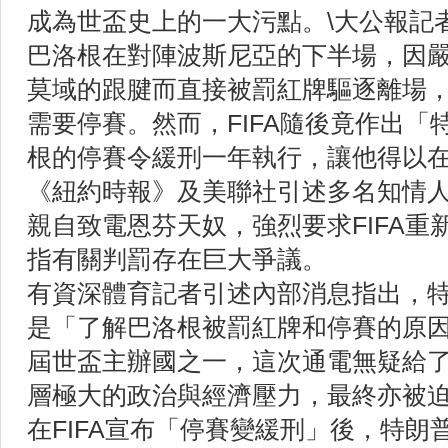
成為世盃史上的一大污點。\大公報記
巴洛根在對陣波斯尼亞的下半場，因
莫域的跟腱而直接被罰紅牌驅逐離場，
需要停賽。然而，FIFA隨後竟作出「
根的停賽令緩刑一年執行，讓他得以在
《紐約時報》及美聯社引述多名知情
親自致電恩芬天奴，強烈要求FIFA重
指有關判罰存在巨大爭議。
有資深體育記者引述內部消息指出，
是「了解巴洛根被罰紅牌和停賽的原
屆世盃主辦國之一，這次通電無疑給了恩
層極大的政治與經濟壓力，最終亦被
在FIFA宣布「停賽變緩刑」後，特朗