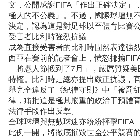
文，公開感謝FIFA「作出正確決定」
極大的不公義」。不過，國際球壇無不狠
決定，認為這是對足球以至體育比賽
受害者比利時強烈抗議
成為直接受害者的比利時固然表達強
西亞在賽前的記者會上，憤怒揶揄FIF
「將愚人節搬到了7月」，嚴厲質疑美
特權。比利時足總亦提出嚴正抗議，官方
舉完全違反了《紀律守則》中「被罰
律，痛批這是極其嚴重的政治干預體
法律手段作出反擊。
全球球壇與無數球迷亦紛紛抨擊FIFA
此例一開，將徹底摧毀世盃公平競賽