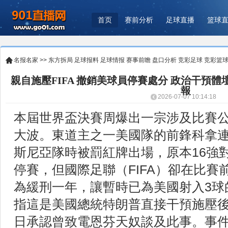
首页
赛前分析
足球直播
篮球
名报名家
>>
东方拆局
足球报料
足球情报
赛事前瞻
盘口分析
竞彩足球
竞彩篮
親自施壓FIFA 撤銷美球員停賽處分 政治干預體
報
2026-07-07 10:14:18
本屆世界盃決賽周爆出一宗涉及比賽
大波。東道主之一美國隊的前鋒科拿連
斯尼亞隊時被罰紅牌出場，原本16強
停賽，但國際足聯（FIFA）卻在比賽
為緩刑一年，讓暫時已為美國射入3球
指這是美國總統特朗普直接干預施壓後
日承認曾致電恩芬天奴談及此事。事