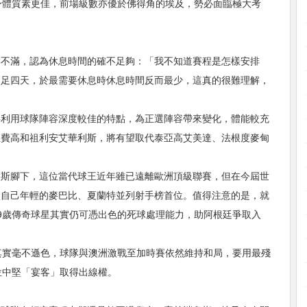
身體質素更佳，前場級數亦優於佛得角的埃及，勢必面臨極大考
達不滿，認為休息時間的確不足夠：「我不知道賽程是怎樣安排
不足四天，於最需要休息時休息時間反而最少，這真的很難理解，
將利用球隊陣容深度較佳的特點，為正選陣容帶來變化，體能較充
亞費高和祖利安艾華利斯，將有望取代泰亞高艾美達、法根度麥甸
美斯腳下，這位當代球王近年雖已遠離歐洲頂級聯賽，但在今屆世
較自己年輕的麥巴比、夏蘭特並列射手榜首位。值得注意的是，就
9歲傳奇球星其實仍可憑出色的死球處理能力，助阿根廷爭取入
其實毫不遜色，球隊與澳洲激戰至加時賽依然維持和局，要用最殘
位中堅「宴客」取得出線權。