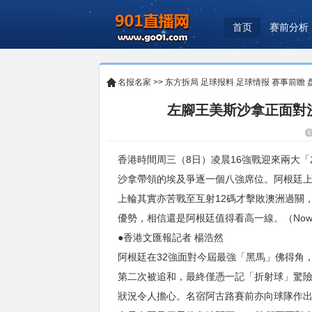
首页
赛前分析
名报名家
>>
东方拆局
足球报料
足球情报
赛事前瞻
左腳王美斯沙拿正面對
香港時間周三（8日）凌晨16強戰迎來兩大
沙拿帶領的埃及爭逐一個八強席位。阿根廷
上輪其實亦苦戰至互射12碼才擊敗澳洲過關
優勢，相信還是阿根廷值得看高一線。（Now616
●香港文匯報記者 楊浩然
阿根廷在32強面對今屆最強「黑馬」佛得角
第二次被追和，最終僅憑一記「折射球」驚
狀況令人擔心。名宿阿古路賽前亦向球隊作