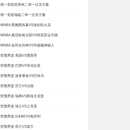
周一竞彩世界杯二串一过关方案
周一竞彩瑞超二串一过关方案
WNBA 西雅图风暴VS洛杉矶火花
WNBA 康涅狄格太阳VS明尼苏达天猫
WNBA 金州女武神VS华盛顿神秘人
世预男篮 美国VS墨西哥
世预男篮 巴西VS哥伦比亚
世预男篮 波多黎各VS巴哈马
世预男篮 芬兰VS法国
世预男篮 瑞典VS斯洛文尼亚
世预男篮 瑞士VS土耳其
世预男篮 比利时VS匈牙利
世预男篮 荷兰VS波兰