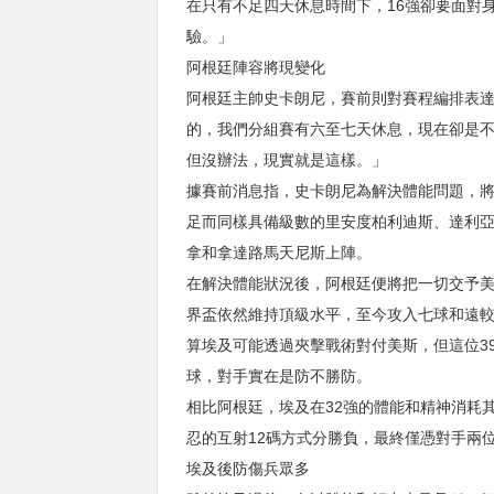
在只有不足四天休息時間下，16強卻要面對
驗。」
阿根廷陣容將現變化
阿根廷主帥史卡朗尼，賽前則對賽程編排表
的，我們分組賽有六至七天休息，現在卻是
但沒辦法，現實就是這樣。」
據賽前消息指，史卡朗尼為解決體能問題，
足而同樣具備級數的里安度柏利迪斯、達利
拿和拿達路馬天尼斯上陣。
在解決體能狀況後，阿根廷便將把一切交予
界盃依然維持頂級水平，至今攻入七球和遠
算埃及可能透過夾擊戰術對付美斯，但這位3
球，對手實在是防不勝防。
相比阿根廷，埃及在32強的體能和精神消耗
忍的互射12碼方式分勝負，最終僅憑對手兩
埃及後防傷兵眾多