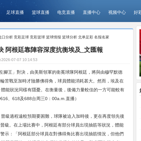
足球直播
篮球直播
电竞直播
直播中心
视频中心
好
盘口分析
竞彩足球
竞彩篮球
篮球情报
篮球分析
北单足彩
名报名家
決 阿根廷靠陣容深度抗衡埃及_文匯報
2026-07-07 10:14:53
「左腳王」對決，由美斯領軍的衛冕球隊阿根廷，將與由穆罕默德
上輪苦戰至加時才險勝佛得角，球員體能消耗甚大。然而，埃及在
，體能狀況同樣有隱憂。在衡量後，後備力量較佳的一方可能較有
、618及688台周三0：00a.m.直播）
，晉級過程遠較預期要困難，球隊被迫入加時後，更在再度領先後
險晉級。在上場比賽中，阿根廷有部分球員出現抽筋等狀況，體能
出警示：「阿根廷部分球員在對佛得角比賽出現抽筋情況，但他們