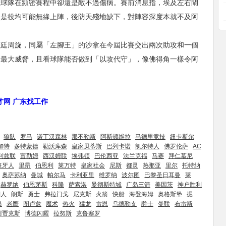
但球隊在頻密賽程中卻還是敵不過傷病。賽前消息指，埃及左右閘
，是役均可能無緣上陣，後防天殘地缺下，對陣容深度本就不及阿
根廷周旋，同屬「左腳王」的沙拿在今屆比賽交出兩次助攻和一個
的最大威脅，且看球隊能否做到「以攻代守」，像佛得角一樣令阿
人才网 广东找工作
狼队
罗马
诺丁汉森林
那不勒斯
阿斯顿维拉
马德里竞技
纽卡斯尔
加特
多特蒙德
勒沃库森
皇家贝蒂斯
巴列卡诺
凯尔特人
佛罗伦萨
AC
利兹联
富勒姆
西汉姆联
埃弗顿
巴伦西亚
法兰克福
马赛
拜仁慕尼
班牙人
里昂
伯恩利
莱万特
皇家社会
尼斯
都灵
热那亚
里尔
托特纳
奥萨苏纳
曼城
帕尔马
卡利亚里
维罗纳
波尔图
巴黎圣日耳曼
莱
赫罗纳
伯恩茅斯
科隆
萨索洛
曼彻斯特城
广岛三箭
美因茨
神户胜利
湖人
朗斯
勇士
弗拉门戈
尼克斯
火箭
快船
海登海姆
奥格斯堡
掘
昂
老鹰
图卢兹
魔术
热火
猛龙
雷恩
乌德勒支
爵士
曼联
布雷斯
阿贾克斯
博德闪耀
拉努斯
克鲁塞罗