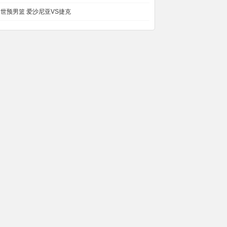
世预男篮 爱沙尼亚VS捷克