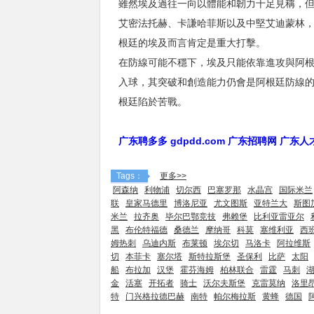
雖然埃及過往一向以體能和韌力十足見稱，
艾密法托赫、卡謙哈菲斯以及中堅艾迪蒙林
根廷的埃及而言肯定是重大打擊。
在防線可能不穩下，埃及只能依靠進攻與阿
入球，其突破和創造能力仍會是阿根廷防線
根廷陷於苦戰。
广东聘多多 gdpdd.com 广东招聘网 广东
Tags：
更多>>
阿森纳
利物浦
切尔西
巴塞罗那
水晶宫
国际米兰
联
皇家马德里
博洛尼亚
尤文图斯
亚特兰大
斯图
米兰
拉齐奥
毕尔巴鄂竞技
弗赖堡
比利亚雷亚尔
黑
布伦特福德
桑德兰
摩纳哥
科莫
塞维利亚
西
姆热刺
乌迪内斯
布莱顿
埃尔切
马洛卡
阿拉维斯
切
本菲卡
塞尔塔
斯特拉斯堡
圣保利
比萨
太阳
船
布拉加
汉堡
霍芬海姆
柏林联合
雷霆
马刺
金
活塞
开拓者
骑士
沃尔夫斯堡
克雷莫纳
洛里
特
门兴格拉德巴赫
南特
帕尔梅拉斯
黄蜂
德国