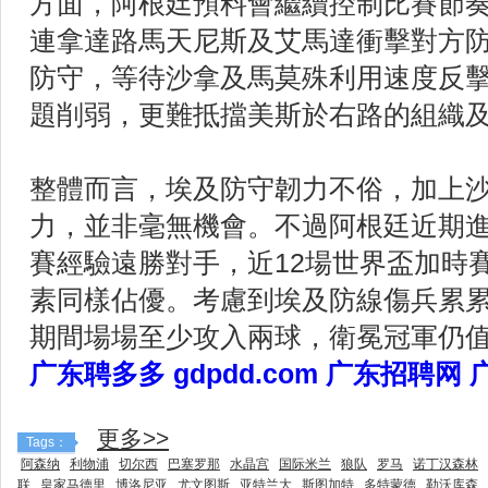
方面，阿根廷預料會繼續控制比賽節
連拿達路馬天尼斯及艾馬達衝擊對方
防守，等待沙拿及馬莫殊利用速度反
題削弱，更難抵擋美斯於右路的組織
整體而言，埃及防守韌力不俗，加上
力，並非毫無機會。不過阿根廷近期
賽經驗遠勝對手，近12場世界盃加時
素同樣佔優。考慮到埃及防線傷兵累
期間場場至少攻入兩球，衛冕冠軍仍
广东聘多多 gdpdd.com 广东招聘网
更多>>
Tags：
阿森纳
利物浦
切尔西
巴塞罗那
水晶宫
国际米兰
狼队
罗马
诺丁汉森林
联
皇家马德里
博洛尼亚
尤文图斯
亚特兰大
斯图加特
多特蒙德
勒沃库森