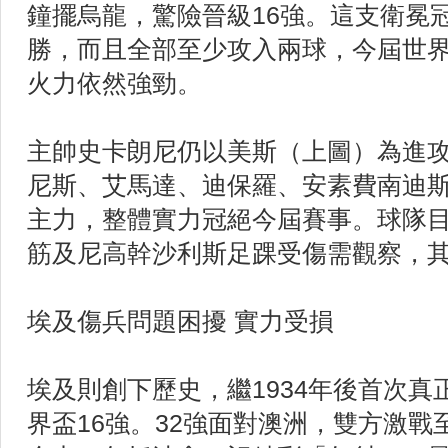
鐘擺烏龍，驚險晉級16強。這支衛冕
勝，而且全部至少攻入兩球，今屆世界
火力依然強勁。
主帥史卡朗尼仍以美斯（上圖）為進
尼斯、艾馬達、迪保羅、安素費南迪
主力，整體實力冠絕今屆賽事。球隊
筋及尼高幹沙利斯足踝受傷需觀察，
埃及傷兵問題困擾 實力受損
埃及則創下歷史，繼1934年後首次
界盃16強。32強面對澳洲，雙方激戰