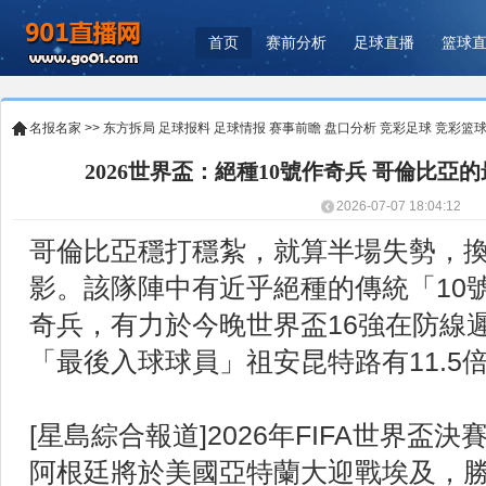
首页
赛前分析
足球直播
篮球
名报名家
>>
东方拆局
足球报料
足球情报
赛事前瞻
盘口分析
竞彩足球
竞彩篮
2026世界盃：絕種10號作奇兵 哥倫比亞
2026-07-07 18:04:12
哥倫比亞穩打穩紮，就算半場失勢，
影。該隊陣中有近乎絕種的傳統「10
奇兵，有力於今晚世界盃16強在防線
「最後入球球員」祖安昆特路有11.5
[星島綜合報道]2026年FIFA世界盃
阿根廷將於美國亞特蘭大迎戰埃及，