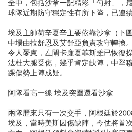
全中，包括沙拿一記精彩「勺射」，
球隊近期防守穩定性有所下降，已連
埃及主帥荷辛夏辛主要依靠沙拿（下
中場由拉舒恩及艾舒亞負責攻守轉換
令人憂慮，左閘卡廉夏菲斯雖已恢復
法杜大腿受傷，幾乎肯定缺陣，中堅
踝傷勢上陣成疑。
阿隊看高一線 埃及突圍還看沙拿
兩隊歷來只有一次交手，阿根廷於200
埃及，當時美斯因傷缺陣，今仗將首