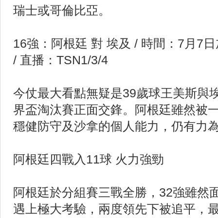
瑞士或哥倫比亞。
16強：阿根廷 對 埃及 / 時間：7月7日加
/ 直播：TSN1/3/4
今仗最大看點無疑是39歲球王美斯與
界盃淘汰賽正面交鋒。阿根廷雖然被
穩健防守及沙拿的個人能力，仍有力
阿根廷四戰入11球 火力強勁
阿根廷於分組賽三戰全勝，32強雖然
遇上極大考驗，兩度領先下被追平，最