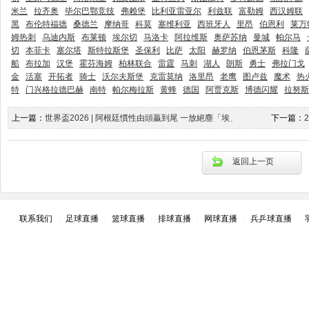
米兰
拉齐奥
毕尔巴鄂竞技
弗赖堡
比利亚雷亚尔
利兹联
富勒姆
西汉姆联
黑
布伦特福德
桑德兰
摩纳哥
科莫
塞维利亚
西班牙人
里昂
伯恩利
莱万
姆热刺
乌迪内斯
布莱顿
埃尔切
马洛卡
阿拉维斯
奥萨苏纳
曼城
帕尔马
切
本菲卡
塞尔塔
斯特拉斯堡
圣保利
比萨
太阳
赫罗纳
伯恩茅斯
科隆
船
布拉加
汉堡
霍芬海姆
柏林联合
雷霆
马刺
湖人
朗斯
勇士
弗拉门戈
金
活塞
开拓者
骑士
沃尔夫斯堡
克雷莫纳
洛里昂
老鹰
图卢兹
魔术
热
特
门兴格拉德巴赫
南特
帕尔梅拉斯
黄蜂
德国
阿贾克斯
博德闪耀
拉努斯
上一篇：
世界盃2026 | 阿根廷慣性由頭贏到尾 一放絕塵「埃」落定_星島日報
下一篇：
返回上一页
联系我们
|
足球直播
|
篮球直播
|
排球直播
|
网球直播
|
兵乒球直播
|