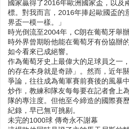
國家贏得了2016年歐洲國家盃，以及
標。對我而言，2016年捧起歐國盃
界盃一模一樣。」
時光倒流至2004年，C朗在葡萄牙舉
時外界曾期盼他能在葡萄牙有份協辦的
如今看來已成絕響。
作為葡萄牙史上最偉大的足球員之一
的存在本身就是奇跡」。然而，近年
爭論，往往成為葡軍賽前賽後的風暴
炒作，教練和隊友每每要在記者會上
隊的專注度。但他至今締造的國際賽
紀錄，早已無可挑剔。
未完的1000球 傳奇永不謝幕