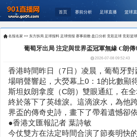
首页
赛前分析
足球直播
篮球
名报名家
>>
东方拆局
足球报料
足球情报
赛事前瞻
盘口分析
竞彩足球
竞彩篮
葡萄牙出局 注定與世界盃冠軍無緣 C朗
2026-07-08 09:52:43
香港時間昨日（7日）凌晨，葡萄牙對
場哨聲響起，大熒幕上0：1的比數顯
斯坦奴朗拿度（C朗）雙眼通紅，在全
終於落下了英雄淚。這滴淚水，為他跨
界盃的傳奇史詩，畫下了帶着遺憾卻
●香港文匯報記者 葉詩敏
今仗雙方在法定時間合演了節奏明快