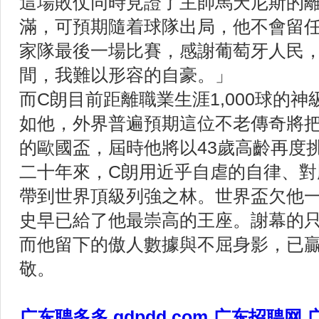
這場敗仗同時見證了主帥馬天尼斯的
滿，可預期隨着球隊出局，他不會留
家隊最後一場比賽，感謝葡萄牙人民
間，我難以形容的自豪。」
而C朗目前距離職業生涯1,000球的神
如他，外界普遍預期這位不老傳奇將把
的歐國盃，屆時他將以43歲高齡再度
二十年來，C朗用近乎自虐的自律、對
帶到世界頂級列強之林。世界盃欠他
史早已給了他最崇高的王座。謝幕的只
而他留下的傲人數據與不屈身影，已
敬。
广东聘多多 gdpdd.com 广东招聘网