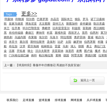
更多>>
Tags：
阿森纳
利物浦
切尔西
巴塞罗那
水晶宫
国际米兰
狼队
罗马
诺丁汉森林
联
皇家马德里
博洛尼亚
尤文图斯
亚特兰大
斯图加特
多特蒙德
勒沃库森
米兰
拉齐奥
毕尔巴鄂竞技
弗赖堡
比利亚雷亚尔
利兹联
富勒姆
西汉姆联
黑
布伦特福德
桑德兰
摩纳哥
科莫
塞维利亚
西班牙人
里昂
伯恩利
莱万
姆热刺
乌迪内斯
布莱顿
埃尔切
马洛卡
阿拉维斯
奥萨苏纳
曼城
帕尔马
切
本菲卡
塞尔塔
斯特拉斯堡
圣保利
比萨
太阳
赫罗纳
伯恩茅斯
科隆
船
布拉加
汉堡
霍芬海姆
柏林联合
雷霆
马刺
湖人
朗斯
勇士
弗拉门戈
金
活塞
开拓者
骑士
沃尔夫斯堡
克雷莫纳
洛里昂
老鹰
图卢兹
魔术
热
特
门兴格拉德巴赫
南特
帕尔梅拉斯
黄蜂
德国
阿贾克斯
博德闪耀
拉努斯
上一篇：
【球員特寫】養傷半年仍獲徵召 馬連奴不負富安迪信賴_文匯報
返回上一页
联系我们
|
足球直播
|
篮球直播
|
排球直播
|
网球直播
|
兵乒球直播
|