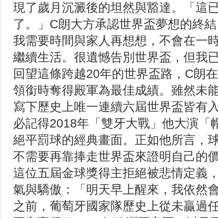
現了歲月沉澱後的坦然與豁達。「這
了。」C朗大方承認世界盃夢想的終結
我需要時間與家人再想想，不會在一
繼續生活。很遺憾告別世界盃，但我
回望這條跨越20年的世界盃路，C朗在
領銜時奪得殿軍為最佳成績。雖然未
寫下歷史上唯一連續六屆世界盃皆有
必記得2018年「雙牙大戰」他大演
絕平罰球的經典畫面。正如他所言，
不需要再靠捧走世界盃來證明自己的
這位五屆金球獎得主拒絕被悲情定義
氣與驕傲：「明天早上醒來，我依然
之前，葡萄牙國家隊歷史上從未贏過