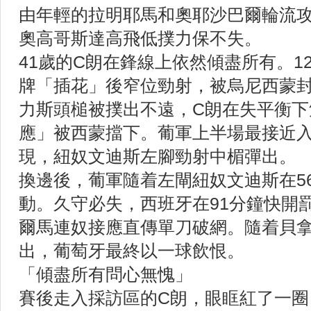
由年輕的拉明耶馬和奧耶沙巴爾輪流
奧高哥斯達高飛低撲力保不失。
41歲的C朗在鋒線上依然傾盡所有。1
牌「插花」後窄位勁射，被烏尼西蒙封
力斯頭槌被撲出不遠，C朗在失平衡下
應」被西蒙擋下。葡軍上半場最接近入
現，紐奴文迪斯左腳勁射中楣彈出。
換邊後，葡軍隨着左閘紐奴文迪斯在5
動。久守必失，西班牙在91分鐘快開
爾馬連奴接應直傳單刀破網。隨着貝
出，葡萄牙最終以一球飲恨。
「傾盡所有問心無愧」
賽後走入採訪區的C朗，眼眶紅了一圈