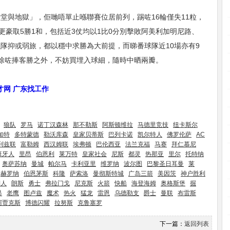
堂與地獄」，佢哋唔單止喺聯賽位居前列，踢咗16輪僅失11粒，
更豪取5勝1和，包括近3仗均以1比0分別擊敗阿美利加明尼路、
隊抑或弱旅，都以穩中求勝為大前提，而睇番球隊近10場亦有9
除咗捧客勝之外，不妨買埋入球細，隨時中晒兩瓣。
人才网 广东找工作
狼队
罗马
诺丁汉森林
那不勒斯
阿斯顿维拉
马德里竞技
纽卡斯尔
加特
多特蒙德
勒沃库森
皇家贝蒂斯
巴列卡诺
凯尔特人
佛罗伦萨
AC
利兹联
富勒姆
西汉姆联
埃弗顿
巴伦西亚
法兰克福
马赛
拜仁慕尼
班牙人
里昂
伯恩利
莱万特
皇家社会
尼斯
都灵
热那亚
里尔
托特纳
奥萨苏纳
曼城
帕尔马
卡利亚里
维罗纳
波尔图
巴黎圣日耳曼
莱
赫罗纳
伯恩茅斯
科隆
萨索洛
曼彻斯特城
广岛三箭
美因茨
神户胜利
湖人
朗斯
勇士
弗拉门戈
尼克斯
火箭
快船
海登海姆
奥格斯堡
掘
昂
老鹰
图卢兹
魔术
热火
猛龙
雷恩
乌德勒支
爵士
曼联
布雷斯
阿贾克斯
博德闪耀
拉努斯
克鲁塞罗
下一篇：
返回列表