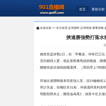
首页
赛前分析
名报名家
>>
东方拆局
足球报料
足球情报
赛事前瞻
挾連勝強勢打落水
雖然世盃休戰1日，但「早餐波」仲有巴乙玩
見到都得人驚，相反基斯奧馬頻頻報捷，聯賽
關變倍器亦係唔錯嘅選擇。（周四早上7時開
邦迪比達開咧後表現差強人意，頭16輪輸咗
單計失波，佢哋狂失31粒，仲衰過阿美利加明
明顯頹勢未止，難怪淪為尾2，就算今仗主場