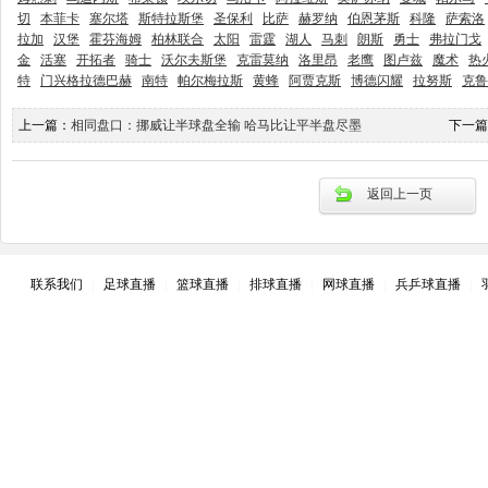
切
本菲卡
塞尔塔
斯特拉斯堡
圣保利
比萨
赫罗纳
伯恩茅斯
科隆
萨索洛
拉加
汉堡
霍芬海姆
柏林联合
太阳
雷霆
湖人
马刺
朗斯
勇士
弗拉门戈
金
活塞
开拓者
骑士
沃尔夫斯堡
克雷莫纳
洛里昂
老鹰
图卢兹
魔术
热
特
门兴格拉德巴赫
南特
帕尔梅拉斯
黄蜂
阿贾克斯
博德闪耀
拉努斯
克鲁
上一篇：
相同盘口：挪威让半球盘全输 哈马比让平半盘尽墨
下一篇
返回上一页
联系我们
|
足球直播
|
篮球直播
|
排球直播
|
网球直播
|
兵乒球直播
|