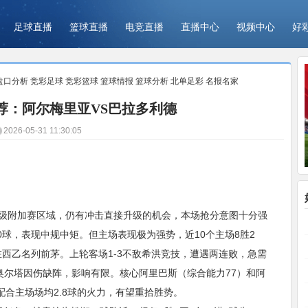
足球直播
篮球直播
电竞直播
直播中心
视频中心
好
盘口分析
竞彩足球
竞彩篮球
篮球情报
篮球分析
北单足彩
名报名家
推荐：阿尔梅里亚VS巴拉多利德
2026-05-31 11:30:05
升级附加赛区域，仍有冲击直接升级的机会，本场抢分意图十分强
20球，表现中规中矩。但主场表现极为强势，近10个主场8胜2
在西乙名列前茅。上轮客场1-3不敌希洪竞技，遭遇两连败，急需
奥尔塔因伤缺阵，影响有限。核心阿里巴斯（综合能力77）和阿
配合主场场均2.8球的火力，有望重拾胜势。