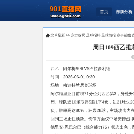
首页
赛前分析
北单足彩
>>
东方拆局
足球报料
足球情报
赛事前瞻
周日109西乙
西乙：阿尔梅里亚VS巴拉多利德
时间：2026-06-01 0:30
场地：梅迪特兰尼奥球场
阿尔梅里亚目前积71分位列西乙第3，身处
烈。球队近10场取得5胜1平4负，进21球失
负，胜率高达80%，狂轰28球，主场攻击力
回到主场止住颓势。伤停方面仅中场安德烈·
德里安·恩巴尔巴（综合能力75）状态出色，