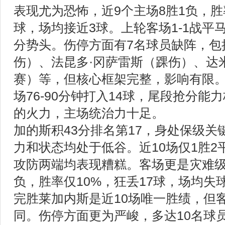
表现尤为恐怖，近9个主场8胜1负，胜
球，场均接近3球。上轮客场1-1战平
分势头。伤停方面有7名球员缺阵，包
伤）、法昆多·冈萨雷斯（踝伤）、达
赛）等，但核心框架完整，影响有限
场76-90分钟打入14球，尾段抢分能力
的火力，主场统治力十足。
加的斯积43分排名第17，身处保级
力和状态均处于低谷。近10场仅1胜2平
攻防两端均表现糟糕。客场更是灾难级，
负，胜率仅10%，狂丢17球，场均失球
完胜莱加内斯是近10场唯一胜绩，但
同。伤停方面更为严峻，多达10名球