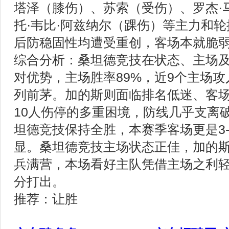
塔泽（膝伤）、苏索（受伤）、罗杰·
托·韦比·阿兹纳尔（踝伤）等主力和
后防稳固性均遭受重创，客场本就脆
综合分析：桑坦德竞技在状态、主场
对优势，主场胜率89%，近9个主场攻
列前茅。加的斯则面临排名低迷、客场
10人伤停的多重困境，防线几乎支离
坦德竞技保持全胜，本赛季客场更是3
显。桑坦德竞技主场状态正佳，加的
兵满营，本场看好主队凭借主场之利
分打出。
推荐：让胜