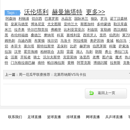
沃伦塔利
赫曼施塔特
更多>>
Tags：
阿森纳
利物浦
切尔西
巴塞罗那
水晶宫
国际米兰
狼队
罗马
诺丁汉森林
联
皇家马德里
博洛尼亚
尤文图斯
亚特兰大
斯图加特
多特蒙德
勒沃库森
米兰
拉齐奥
毕尔巴鄂竞技
弗赖堡
比利亚雷亚尔
利兹联
富勒姆
西汉姆联
黑
布伦特福德
桑德兰
摩纳哥
科莫
塞维利亚
西班牙人
里昂
伯恩利
莱万
姆热刺
乌迪内斯
布莱顿
埃尔切
马洛卡
阿拉维斯
奥萨苏纳
曼城
帕尔马
切
本菲卡
塞尔塔
斯特拉斯堡
圣保利
比萨
赫罗纳
伯恩茅斯
科隆
萨索洛
拉加
汉堡
霍芬海姆
柏林联合
太阳
雷霆
湖人
马刺
朗斯
勇士
弗拉门戈
金
活塞
开拓者
骑士
沃尔夫斯堡
克雷莫纳
洛里昂
老鹰
图卢兹
魔术
热
特
门兴格拉德巴赫
南特
帕尔梅拉斯
黄蜂
阿贾克斯
博德闪耀
拉努斯
克鲁
上一篇：
周一厄瓜甲联赛推荐：北莱昂纳斯VS马卡拉
返回上一页
联系我们
|
足球直播
|
篮球直播
|
排球直播
|
网球直播
|
兵乒球直播
|