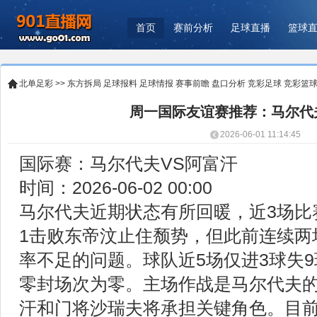
首页
赛前分析
足球直播
篮球
北单足彩
>>
东方拆局
足球报料
足球情报
赛事前瞻
盘口分析
竞彩足球
竞彩篮
周一国际友谊赛推荐：马尔代
2026-06-01 11:14:45
国际赛：马尔代夫VS阿富汗
时间：2026-06-02 00:00
马尔代夫近期状态有所回暖，近3场比赛
1击败东帝汶止住颓势，但此前连续两
率不足的问题。球队近5场仅进3球失
零封场次为零。主场作战是马尔代夫
汗和门将沙瑞夫将承担关键角色。目