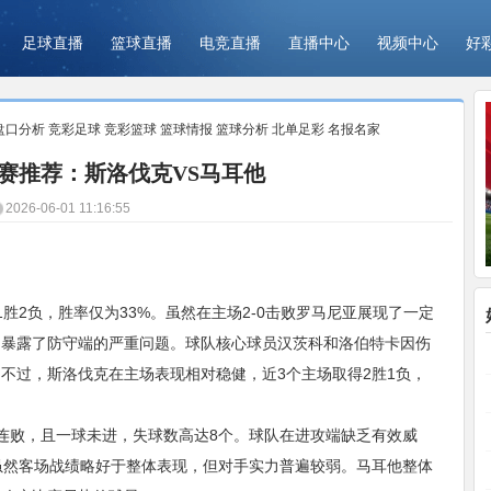
足球直播
篮球直播
电竞直播
直播中心
视频中心
好
盘口分析
竞彩足球
竞彩篮球
篮球情报
篮球分析
北单足彩
名报名家
赛推荐：斯洛伐克VS马耳他
2026-06-01 11:16:55
胜2负，胜率仅为33%。虽然在主场2-0击败罗马尼亚展现了一定
德国暴露了防守端的严重问题。球队核心球员汉茨科和洛伯特卡因伤
不过，斯洛伐克在主场表现相对稳健，近3个主场取得2胜1负，
连败，且一球未进，失球数高达8个。球队在进攻端缺乏有效威
虽然客场战绩略好于整体表现，但对手实力普遍较弱。马耳他整体