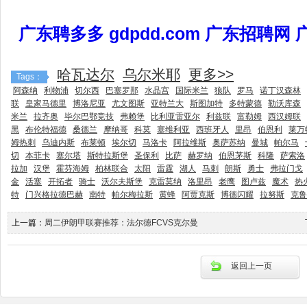
广东聘多多 gdpdd.com 广东招聘网
哈瓦达尔
乌尔米耶
更多>>
Tags：
阿森纳
利物浦
切尔西
巴塞罗那
水晶宫
国际米兰
狼队
罗马
诺丁汉森林
联
皇家马德里
博洛尼亚
尤文图斯
亚特兰大
斯图加特
多特蒙德
勒沃库森
米兰
拉齐奥
毕尔巴鄂竞技
弗赖堡
比利亚雷亚尔
利兹联
富勒姆
西汉姆联
黑
布伦特福德
桑德兰
摩纳哥
科莫
塞维利亚
西班牙人
里昂
伯恩利
莱万
姆热刺
乌迪内斯
布莱顿
埃尔切
马洛卡
阿拉维斯
奥萨苏纳
曼城
帕尔马
切
本菲卡
塞尔塔
斯特拉斯堡
圣保利
比萨
赫罗纳
伯恩茅斯
科隆
萨索洛
拉加
汉堡
霍芬海姆
柏林联合
太阳
雷霆
湖人
马刺
朗斯
勇士
弗拉门戈
金
活塞
开拓者
骑士
沃尔夫斯堡
克雷莫纳
洛里昂
老鹰
图卢兹
魔术
热
特
门兴格拉德巴赫
南特
帕尔梅拉斯
黄蜂
阿贾克斯
博德闪耀
拉努斯
克鲁
上一篇：
周二伊朗甲联赛推荐：法尔德FCVS克尔曼
返回上一页