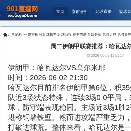
首页
赛前分析
足球直播
篮球
北单足彩
>>
东方拆局
足球报料
足球情报
赛事前瞻
盘口分析
竞彩足球
竞彩篮
周二伊朗甲联赛推荐：哈瓦达尔
2026-06-02 11:51:17
伊朗甲：哈瓦达尔VS乌尔米耶
时间：2026-06-02 21:30
哈瓦达尔目前排名伊朗甲第6位，积3
队近3场状态特殊，连续3场0-0平局
球，防守端表现稳固。主场近3场1胜
堪称铜墙铁壁。然而进攻端严重乏力，
打破进球荒。整体来看，哈瓦达尔是