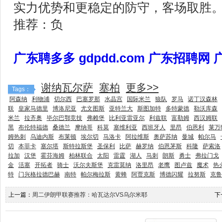
实力优势和更稳定的防守，客场取胜
推荐：负
广东聘多多 gdpdd.com 广东招聘网
谢纳瓦尔萨
塞柏
更多>>
Tags：
阿森纳
利物浦
切尔西
巴塞罗那
水晶宫
国际米兰
狼队
罗马
诺丁汉森林
联
皇家马德里
博洛尼亚
尤文图斯
亚特兰大
斯图加特
多特蒙德
勒沃库森
米兰
拉齐奥
毕尔巴鄂竞技
弗赖堡
比利亚雷亚尔
利兹联
富勒姆
西汉姆联
黑
布伦特福德
桑德兰
摩纳哥
科莫
塞维利亚
西班牙人
里昂
伯恩利
莱万
姆热刺
乌迪内斯
布莱顿
埃尔切
马洛卡
阿拉维斯
奥萨苏纳
曼城
帕尔马
切
本菲卡
塞尔塔
斯特拉斯堡
圣保利
比萨
赫罗纳
伯恩茅斯
科隆
萨索洛
拉加
汉堡
霍芬海姆
柏林联合
太阳
雷霆
湖人
马刺
朗斯
勇士
弗拉门戈
金
活塞
开拓者
骑士
沃尔夫斯堡
克雷莫纳
洛里昂
老鹰
图卢兹
魔术
热
特
门兴格拉德巴赫
南特
帕尔梅拉斯
黄蜂
阿贾克斯
博德闪耀
拉努斯
克鲁
上一篇：
周二伊朗甲联赛推荐：哈瓦达尔VS乌尔米耶
下