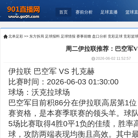
首页
赛前分析
足球直播
篮球
北单足彩
>>
东方拆局
足球报料
足球情报
赛事前瞻
盘口分析
竞彩足球
竞彩篮
周二伊拉联推荐：巴空军V
2026-06-02 11:52:57
伊拉联 巴空军 VS 扎克赫
比赛时间：2026-06-03 01:30:00
球场：沃克拉球场
巴空军目前积86分在伊拉联高居第1
赛资格，是本赛季联赛的领头羊。球
5场比赛取得4胜0平1负的佳绩，胜率高
球，攻防两端表现均衡且高效。其中最