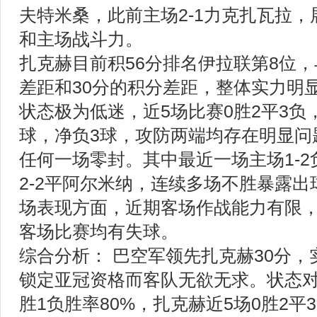
夫特米桑，此前主场2-1力克扎瓦拉
和主场战斗力。
扎克赫目前积56分排名伊拉联第8位
差距和30分的积分差距，整体实力明
状态极为低迷，近5场比赛0胜2平3负
球，净负3球，攻防两端均存在明显问
任何一场零封。其中最近一场主场1-
2-2平阿尔米纳，连续多场不胜暴露
场表现方面，近期客场作战能力有限
客场比赛均有失球。
综合分析： 巴空军领先扎克赫30分
锁定亚冠资格而客队无欲无求。状态对
胜1负胜率80%，扎克赫近5场0胜2平