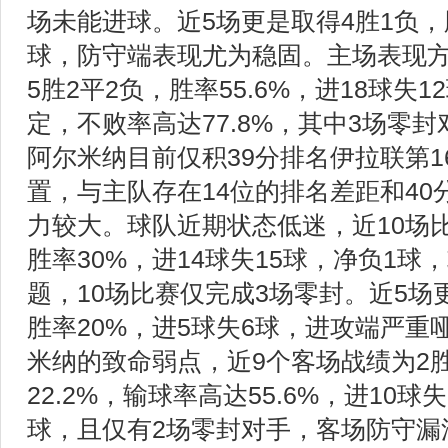
场未能进球。近5场更是取得4胜1负，
球，防守端表现尤为稳固。主场表现方
5胜2平2负，胜率55.6%，进18球失
定，不败率高达77.8%，其中3场零封
阿尔米纳目前仅积39分排名伊拉联第
置，与主队存在14位的排名差距和4
力较大。球队近期状态低迷，近10场比
胜率30%，进14球失15球，净负1
题，10场比赛仅完成3场零封。近5场
胜率20%，进5球失6球，进攻端严重
米纳的致命弱点，近9个客场战绩为2胜
22.2%，输球率高达55.6%，进10
球，且仅有2场零封对手，客场防守漏