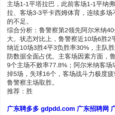
主场1-1平塔拉巴，此前客场1-1平纳
拉、客场3-3平卡西姆体育，连续多
的不足。
综合分析：鲁警察第2领先阿尔米纳4
大。状态对比上，鲁警察近10场6胜2
纳近10场3胜4平3负胜率30%，主队
防数据全面占优。主客场因素方面，
9个主场不败率77.8%；阿尔米纳客
掉5场，失球16个，客场战斗力极度
鲁警察主场取胜。
推荐：胜
广东聘多多 gdpdd.com 广东招聘网