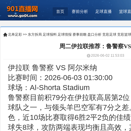
首页
赛前分析
足球直播
篮球
北单足彩
>>
东方拆局
足球报料
足球情报
赛事前瞻
盘口分析
竞彩足球
竞彩篮
周二伊拉联推荐：鲁警察V
2026-06-02 11:53:03
伊拉联 鲁警察 VS 阿尔米纳
比赛时间：2026-06-03 01:30:00
球场：Al-Shorta Stadium
鲁警察目前积79分在伊拉联高居第2
球队之一，与领头羊巴空军有7分之差
色，近10场比赛取得6胜2平2负的佳绩
球失8球，攻防两端表现均衡且高效，