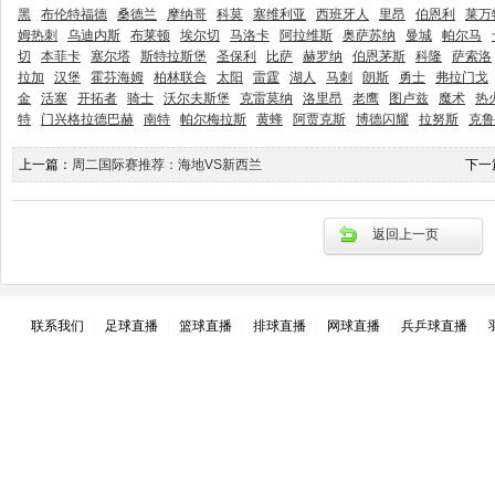
黑
布伦特福德
桑德兰
摩纳哥
科莫
塞维利亚
西班牙人
里昂
伯恩利
莱万
姆热刺
乌迪内斯
布莱顿
埃尔切
马洛卡
阿拉维斯
奥萨苏纳
曼城
帕尔马
切
本菲卡
塞尔塔
斯特拉斯堡
圣保利
比萨
赫罗纳
伯恩茅斯
科隆
萨索洛
拉加
汉堡
霍芬海姆
柏林联合
太阳
雷霆
湖人
马刺
朗斯
勇士
弗拉门戈
金
活塞
开拓者
骑士
沃尔夫斯堡
克雷莫纳
洛里昂
老鹰
图卢兹
魔术
热
特
门兴格拉德巴赫
南特
帕尔梅拉斯
黄蜂
阿贾克斯
博德闪耀
拉努斯
克鲁
上一篇：
周二国际赛推荐：海地VS新西兰
下一
返回上一页
联系我们
|
足球直播
|
篮球直播
|
排球直播
|
网球直播
|
兵乒球直播
|