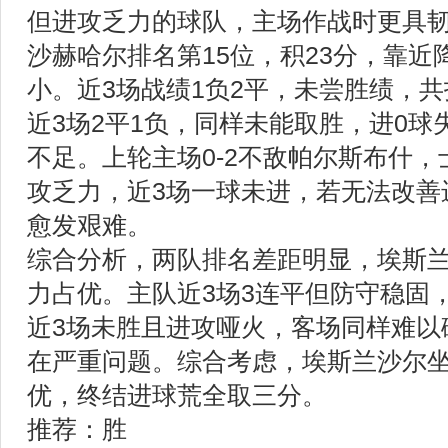
但进攻乏力的球队，主场作战时更具
沙赫哈尔排名第15位，积23分，靠近
小。近3场战绩1负2平，未尝胜绩，共
近3场2平1负，同样未能取胜，进0球
不足。上轮主场0-2不敌帕尔斯布什
攻乏力，近3场一球未进，若无法改善
愈发艰难。
综合分析，两队排名差距明显，埃斯兰
力占优。主队近3场3连平但防守稳固
近3场未胜且进攻哑火，客场同样难以
在严重问题。综合考虑，埃斯兰沙尔
优，终结进球荒全取三分。
推荐：胜