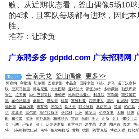
败。从近期状态看，釜山偶像5场10
的4球，且客队每场都有进球，因此本
胜。
推荐：让球负
广东聘多多 gdpdd.com 广东招聘网
全南天龙
釜山偶像
更多>>
Tags：
阿森纳
利物浦
切尔西
巴塞罗那
水晶宫
国际米兰
狼队
罗马
诺丁汉森林
联
皇家马德里
博洛尼亚
尤文图斯
亚特兰大
斯图加特
多特蒙德
勒沃库森
米兰
拉齐奥
毕尔巴鄂竞技
弗赖堡
比利亚雷亚尔
利兹联
富勒姆
西汉姆联
黑
布伦特福德
桑德兰
摩纳哥
科莫
塞维利亚
西班牙人
里昂
伯恩利
莱万
姆热刺
乌迪内斯
布莱顿
埃尔切
马洛卡
阿拉维斯
奥萨苏纳
曼城
帕尔马
切
本菲卡
塞尔塔
斯特拉斯堡
圣保利
比萨
赫罗纳
伯恩茅斯
太阳
科隆
船
布拉加
汉堡
霍芬海姆
柏林联合
雷霆
马刺
湖人
朗斯
勇士
弗拉门戈
金
活塞
开拓者
骑士
沃尔夫斯堡
克雷莫纳
洛里昂
老鹰
图卢兹
魔术
热
特
门兴格拉德巴赫
南特
帕尔梅拉斯
黄蜂
德国
阿贾克斯
博德闪耀
拉努斯