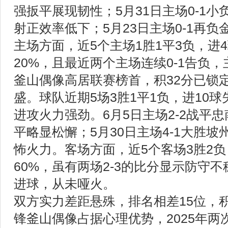
强扳平展现韧性；5月31日主场0-1
射正效率低下；5月23日主场0-1再
主场方面，近5个主场1胜1平3负，进
20%，且最近两个主场连续0-1告负
釜山偶像高居联赛榜首，积32分已锁
盛。球队近期5场3胜1平1负，进10球
进攻火力强劲。6月5日主场2-2战平
平略显松懈；5月30日主场4-1大胜
怖火力。客场方面，近5个客场3胜2负
60%，虽有两场2-3的比分显示防守
进球，从未哑火。
双方实力差距悬殊，排名相差15位，
锋釜山偶像占据心理优势，2025年两